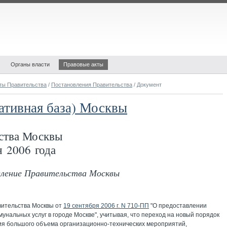
Органы власти
Правовые акты
ты Правительства
/
Постановления Правительства
/ Документ
ативная база) Москвы
ства Москвы
 2006 года
овление Правительства Москвы
вительства Москвы от
19 сентября 2006 г. N 710-ПП
"О предоставлении
унальных услуг в городе Москве", учитывая, что переход на новый порядок
ия большого объема организационно-технических мероприятий,