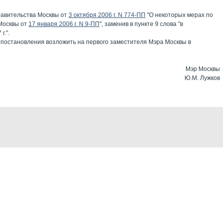
равительства Москвы от
3 октября 2006 г. N 774-ПП
"О некоторых мерах по
Москвы от
17 января 2006 г. N 9-ПП
", заменив в пункте 9 слова "в
г.".
 постановления возложить на первого заместителя Мэра Москвы в
Мэр Москвы
Ю.М. Лужков