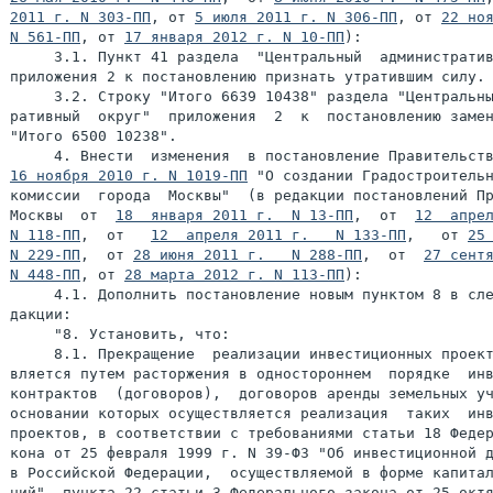
2011 г. N 303-ПП
, от 
5 июля 2011 г. N 306-ПП
, от 
22 ноя
N 561-ПП
, от 
17 января 2012 г. N 10-ПП
):

     3.1. Пункт 41 раздела  "Центральный  административ
приложения 2 к постановлению признать утратившим силу.

     3.2. Строку "Итого 6639 10438" раздела "Центральны
ративный  округ"  приложения  2  к  постановлению замен
"Итого 6500 10238".

16 ноября 2010 г. N 1019-ПП
 "О создании Градостроительн
комиссии  города  Москвы"  (в редакции постановлений Пр
Москвы  от  
18  января 2011 г.  N 13-ПП
,  от  
12  апрел
N 118-ПП
,  от   
12  апреля 2011 г.   N 133-ПП
,   от 
25 
N 229-ПП
,  от 
28 июня 2011 г.   N 288-ПП
,  от  
27 сентя
N 448-ПП
, от 
28 марта 2012 г. N 113-ПП
):

     4.1. Дополнить постановление новым пунктом 8 в сле
дакции:

     "8. Установить, что:

     8.1. Прекращение  реализации инвестиционных проект
вляется путем расторжения в одностороннем  порядке  инв
контрактов  (договоров),  договоров аренды земельных уч
основании которых осуществляется реализация  таких  инв
проектов, в соответствии с требованиями статьи 18 Федер
кона от 25 февраля 1999 г. N 39-ФЗ "Об инвестиционной д
в Российской Федерации,  осуществляемой в форме капитал
ний", пункта 22 статьи 3 Федерального закона от 25 октя