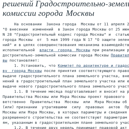
решений Градостроительно-земел
комиссии города Москвы
     На основании  Закона города  Москвы от 11 апреля 2
"О внесении  изменений  в Закон города Москвы от 25 июн
N 28 "Градостроительный кодекс города Москвы" и  статью
города Москвы  от  5 мая 1999 года N 17 "О защите зелен
ний" и в целях совершенствования механизма взаимодейств
исполнительной  
власти  города  Москвы
 при реализации р
достроительно-земельной комиссии города Москвы 
Правител
вы
 постановляет:

     1. Установить, что 
Комитет по архитектуре и градос
ву  города Москвы
 после принятия соответствующего право
выдаче градостроительного плана земельного участка, вне
нений в градостроительный план земельного участка или е
выдаче нового градостроительного плана земельного участ
     1.1. В течение месяца подготавливает и вносит на р
Правительства Москвы или Мэра Москвы проект правового  
ветственно  Правительства  Москвы  или  Мэра Москвы об 
(или) признании  утратившими  силу  правовых  актов  Пр
Москвы или Мэра Москвы, в которых параметры и сведения 
разрешенного строительства не соответствуют параметрам 
ям, указанным в градостроительном плане земельного учас
     1.2. В течение двух недель принимает правовой акт 