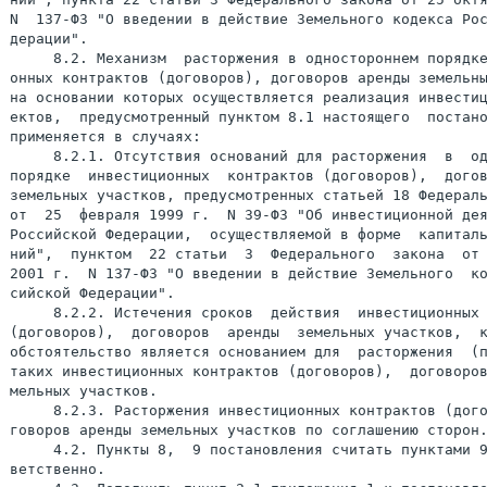
N  137-ФЗ "О введении в действие Земельного кодекса Рос
дерации".

     8.2. Механизм  расторжения в одностороннем порядке
онных контрактов (договоров), договоров аренды земельны
на основании которых осуществляется реализация инвестиц
ектов,  предусмотренный пунктом 8.1 настоящего  постано
применяется в случаях:

     8.2.1. Отсутствия оснований для расторжения  в  од
порядке  инвестиционных  контрактов (договоров),  догов
земельных участков, предусмотренных статьей 18 Федераль
от  25  февраля 1999 г.  N 39-ФЗ "Об инвестиционной дея
Российской Федерации,  осуществляемой в форме  капиталь
ний",  пунктом  22 статьи  3  Федерального  закона  от 
2001 г.  N 137-ФЗ "О введении в действие Земельного  ко
сийской Федерации".

     8.2.2. Истечения сроков  действия  инвестиционных 
(договоров),  договоров  аренды  земельных участков,  к
обстоятельство является основанием для  расторжения  (п
таких инвестиционных контрактов (договоров),  договоров
мельных участков.

     8.2.3. Расторжения инвестиционных контрактов (дого
говоров аренды земельных участков по соглашению сторон.
     4.2. Пункты 8,  9 постановления считать пунктами 9
ветственно.
