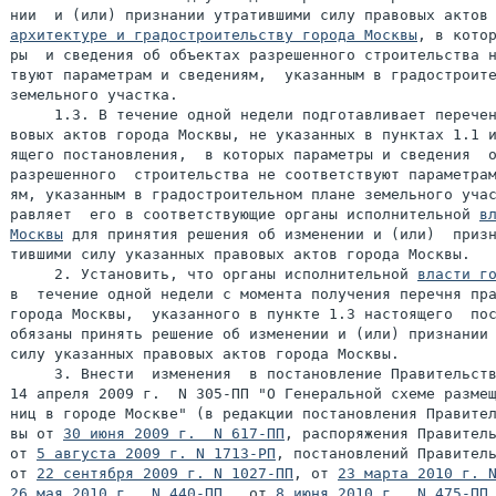
нии  и (или) признании утратившими силу правовых актов
архитектуре и градостроительству города Москвы
, в котор
ры  и сведения об объектах разрешенного строительства н
твуют параметрам и сведениям,  указанным в градостроите
земельного участка.

     1.3. В течение одной недели подготавливает перечен
вовых актов города Москвы, не указанных в пунктах 1.1 и
ящего постановления,  в которых параметры и сведения  о
разрешенного  строительства не соответствуют параметрам
ям, указанным в градостроительном плане земельного учас
равляет  его в соответствующие органы исполнительной 
вл
Москвы
 для принятия решения об изменении и (или)  призн
тившими силу указанных правовых актов города Москвы.

     2. Установить, что органы исполнительной 
власти г
в  течение одной недели с момента получения перечня пра
города Москвы,  указанного в пункте 1.3 настоящего  пос
обязаны принять решение об изменении и (или) признании 
силу указанных правовых актов города Москвы.

     3. Внести  изменения  в постановление Правительств
14 апреля 2009 г.  N 305-ПП "О Генеральной схеме размещ
ниц в городе Москве" (в редакции постановления Правител
вы от 
30 июня 2009 г.  N 617-ПП
, распоряжения Правитель
от 
5 августа 2009 г. N 1713-РП
, постановлений Правитель
от 
22 сентября 2009 г. N 1027-ПП
, от 
23 марта 2010 г. 
26 мая 2010 г.  N 440-ПП
,  от 
8 июня 2010 г.  N 475-ПП