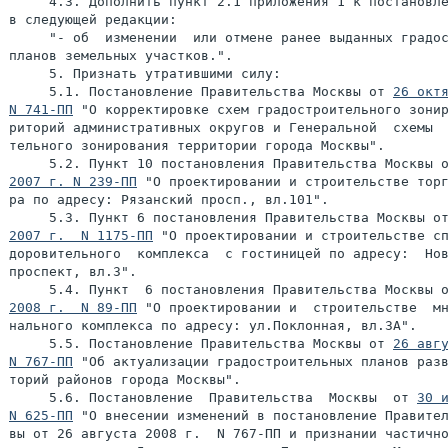
     4.3. Дополнить пункт 2.1 приложения 1 к постановле
в следующей редакции:

     "- об  изменении  или отмене ранее выданных градос
планов земельных участков.".

     5. Признать утратившими силу:

     5.1. Постановление Правительства Москвы от 
26 октя
N 741-ПП
 "О корректировке схем градостроительного зонир
риторий административных округов и Генеральной  схемы  
тельного зонирования территории города Москвы".

     5.2. Пункт 10 постановления Правительства Москвы 
2007 г. N 239-ПП
 "О проектировании и строительстве торг
ра по адресу: Рязанский просп., вл.101".

     5.3. Пункт 6 постановления Правительства Москвы о
2007 г.  N 1175-ПП
 "О проектировании и строительстве сп
доровительного  комплекса  с гостиницей по адресу:  Нов
проспект, вл.3".

     5.4. Пункт  6 постановления Правительства Москвы 
2008 г.  N 89-ПП
 "О проектировании и  строительстве  мн
нального комплекса по адресу: ул.Поклонная, вл.3А".

     5.5. Постановление Правительства Москвы от 
26 авгу
N 767-ПП
 "Об актуализации градостроительных планов разв
торий районов города Москвы".

     5.6. Постановление  Правительства  Москвы  от 
30 и
N 625-ПП
 "О внесении изменений в постановление Правител
вы от 26 августа 2008 г.  N 767-ПП и признании частично