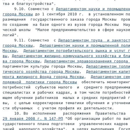
тва и благоустройства".

     9.10. Совместно с 
Департаментом науки и промышленн
города Москвы
 до 1 сентября 2010 г.  в установленном по
размещения  государственного заказа города Москвы  пров
по созданию  на базе одного из вузов города Москвы  Нау
ческой школы  "Малое предпринимательство в сфере наукое
     9.11. Совместно  с 
Департаментом труда  и занятост
города Москвы
,  
Департаментом науки и промышленной поли
Москвы
,  
Департаментом потребительского рынка и услуг г
вы
, 
Департаментом жилищно-коммунального хозяйства и бла
ва города Москвы
, 
Департаментом здравоохранения города
партаментом культуры города Москвы, 
Департаментом топли
тического хозяйства города Москвы
,  
Департаментом капит
монта жилищного фонда города Москвы
,  
Департаментом сем
лодежной  политики города Москвы
  обеспечить мониторинг
потребностей  субъектов малого  и  среднего предпринима
специалистах и рабочих кадрах, в том числе потребностей
ющем обучении работников  малых и средних предприятий г
вы,  с целью корректировки тематики обучения и уточнени
сти обучаемых  с учетом профиля их деятельности.

29 января 2008 г. N 147-РП
 "Об организации работ по вып
сударственного плана подготовки  управленческих кадров 
заций  народного хозяйства",  в целях выполнения  Госуд