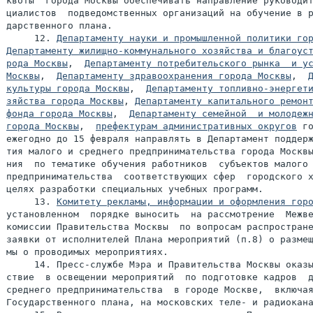
квоты  города Москвы обеспечивать направление руководит
циалистов  подведомственных организаций на обучение в р
дарственного плана.

     12. 
Департаменту науки и промышленной политики го
Департаменту жилищно-коммунального хозяйства и благоуст
рода Москвы
,  
Департаменту потребительского рынка  и ус
Москвы
,  
Департаменту здравоохранения города Москвы
,  
культуры города Москвы
,  
Департаменту топливно-энергети
зяйства города Москвы
, 
Департаменту капитального ремонт
фонда города Москвы
,  
Департаменту семейной  и молодежн
города Москвы
,  
префектурам административных округов
 го
ежегодно до 15 февраля направлять в Департамент поддерж
тия малого и среднего предпринимательства города Москвы
ния  по тематике обучения работников  субъектов малого 
предпринимательства  соответствующих сфер  городского х
целях разработки специальных учебных программ.

     13. 
Комитету рекламы, информации и оформления гор
установленном  порядке выносить  на рассмотрение  Межве
комиссии Правительства Москвы  по вопросам распростране
заявки от исполнителей Плана мероприятий (п.8) о размещ
мы о проводимых мероприятиях.

     14. Пресс-службе Мэра и Правительства Москвы оказы
ствие  в освещении мероприятий  по подготовке кадров  д
среднего предпринимательства  в городе Москве,  включая
Государственного плана, на московских теле- и радиокана