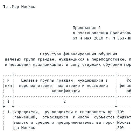
П.п.Мэр Москвы                                         
                              Приложение 1

                              к постановлению Правитель
                              от 4 мая 2010 г. N 353-ПП
                Структура финансирования обучения

 целевых групп граждан, нуждающихся в переподготовке, п
 и повышении квалификации, и сопутствующих обучению мер
----T-------------------------------------------T------
¦ N ¦   Целевые группы граждан, нуждающихся в   ¦    Ус
¦п/п¦  переподготовке, подготовке и повышении   ¦ финан
¦   ¦                квалификации               ¦    об
+---+-------------------------------------------+------
¦ 1 ¦                     2                     ¦      
+---+-------------------------------------------+------
¦ 1.¦Учредители,  руководители и специалисты ор-¦70%  -
¦   ¦ганизаций,  относящихся  к числу  субъектов¦бюджет
¦   ¦малого и среднего предпринимательства горо-¦Москвы
¦   ¦да Москвы                                  ¦30%  -