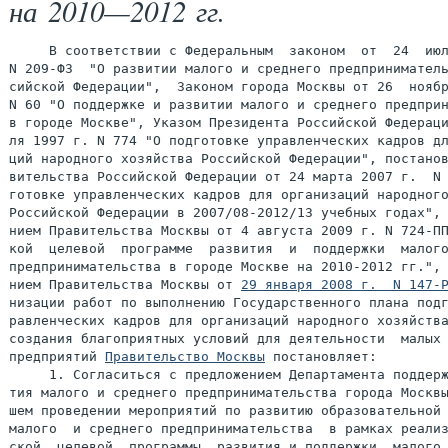
на 2010—2012 гг.
     В соответствии с Федеральным  законом  от  24  июл
N 209-ФЗ  "О развитии малого и среднего предприниматель
сийской Федерации",  Законом города Москвы от 26  ноябр
N 60 "О поддержке и развитии малого и среднего предприн
в городе Москве", Указом Президента Российской Федераци
ля 1997 г. N 774 "О подготовке управленческих кадров дл
ций народного хозяйства Российской Федерации", постанов
вительства Российской Федерации от 24 марта 2007 г.  N 
готовке управленческих кадров для организаций народного
Российской Федерации в 2007/08-2012/13 учебных годах", 
нием Правительства Москвы от 4 августа 2009 г. N 724-ПП
кой  целевой  программе  развития  и  поддержки  малого
предпринимательства в городе Москве на 2010-2012 гг.", 
нием Правительства Москвы от 
29 января 2008 г.  N 147-
низации работ по выполнению Государственного плана подг
равленческих кадров для организаций народного хозяйства
создания благоприятных условий для деятельности  малых 
предприятий 
Правительство Москвы
 постановляет:

     1. Согласиться с предложением Департамента поддерж
тия малого и среднего предпринимательства города Москвы
шем проведении мероприятий по развитию образовательной 
малого  и среднего предпринимательства  в рамках реализ
ской  целевой  программы  развития и поддержки  малого 