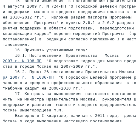
     15. Внести изменения  в постановление Правительств
4 августа 2009 г. N 724-ПП "О Городской целевой програм
и поддержки  малого и среднего предпринимательства в го
на 2010-2012 гг.",  изложив раздел паспорта Программы  
обеспечение  Программы" и пункты 2.6.1 и 2.6.2 раздела 
риятия поддержки в области подготовки,  переподготовки 
квалификации кадров" перечня мероприятий Программы  (пр
постановлению) в  редакции согласно приложению 3 к наст
тановлению.

     16. Признать утратившими силу:

     16.1. Постановление  Правительства   Москвы   от 
2007 г. N 108-ПП
  "О подготовке кадров для малого предп
ства в городе Москве на 2007-2009 гг.".

     16.2. Пункт 26 постановления Правительства Москвы
ря 2007 г.  N 1036-ПП
  "О Городской целевой программе р
чального и среднего профессионального образования  в го
"Рабочие кадры" на 2008-2010 гг.".

     17. Контроль за выполнением  настоящего постановле
жить  на министра Правительства Москвы,  руководителя Д
поддержки и развития  малого и среднего предприниматель
Москвы Вышегородцева М.М.

     Ежегодно в I квартале, начиная с 2011 года,  докла
Москвы о ходе выполнения настоящего постановления.
