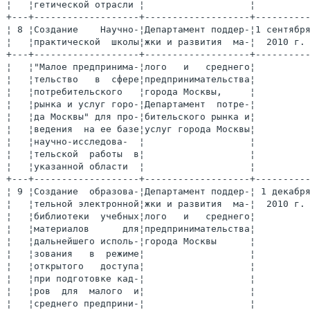
¦ 9 ¦Создание  образова-¦Департамент поддер-¦ 1 декабря ¦ 2.6.1. ¦
¦   ¦тельной электронной¦жки и развития  ма-¦  2010 г.  ¦        ¦
¦   ¦библиотеки  учебных¦лого   и   среднего¦           ¦        ¦
¦   ¦материалов      для¦предпринимательства¦           ¦        ¦
¦   ¦дальнейшего исполь-¦города Москвы      ¦           ¦        ¦
¦   ¦зования   в  режиме¦                   ¦           ¦        ¦
¦   ¦открытого   доступа¦                   ¦           ¦        ¦
¦   ¦при подготовке кад-¦                   ¦           ¦        ¦
¦   ¦ров  для  малого  и¦                   ¦           ¦        ¦
¦   ¦среднего предприни-¦                   ¦           ¦        ¦
¦   ¦мательства в городе¦                   ¦           ¦        ¦
¦   ¦Москве             ¦                   ¦           ¦        ¦
+---+-------------------+-------------------+-----------+--------+
¦10 ¦Обеспечение  подго-¦Департамент поддер-¦  2010 г.  ¦ 2.6.1. ¦
¦   ¦товки  и реализации¦жки и развития  ма-¦           ¦ 2.6.3. ¦
¦   ¦специализированных ¦лого   и   среднего¦           ¦        ¦
¦   ¦учебных   программ,¦предпринимательства¦           ¦        ¦
¦   ¦направленных     на¦города Москвы,     ¦           ¦        ¦
¦   ¦развитие молодежно-¦Департамент   капи-¦           ¦        ¦
¦   ¦го   инновационного¦тального    ремонта¦           ¦        ¦
¦   ¦предприниматель-   ¦жилищного фонда го-¦           ¦        ¦
¦   ¦ства, а также моло-¦рода Москвы,       ¦           ¦        ¦
¦   ¦дежного      малого¦Департамент топлив-¦           ¦        ¦
¦   ¦предпринимательства¦но-энергетического ¦           ¦        ¦
¦   ¦в  сфере   жилищно-¦хозяйства    города¦           ¦        ¦
¦   ¦коммунального   хо-¦Москвы,            ¦           ¦        ¦
¦   ¦зяйства и благоуст-¦Департамент  жилищ-¦           ¦        ¦
¦   ¦ройства,  с  учетом¦но-коммунального   ¦           ¦        ¦
¦   ¦предложений, разра-¦хозяйства  и благо-¦           ¦        ¦
¦   ¦ботанных Студенчес-¦устройство   города¦           ¦        ¦
¦   ¦ким  Правительством¦Москвы             ¦           ¦        ¦
¦   ¦дублеров     города¦                   ¦           ¦        ¦
¦   ¦Москвы  в ходе  вы-¦                   ¦           ¦        ¦
¦   ¦полнения распоряже-¦                   ¦           ¦        ¦
¦   ¦ния   Правительства¦                   ¦           ¦        ¦
¦   ¦Москвы           от¦                   ¦           ¦        ¦
¦   ¦08.07.2009       г.¦                   ¦           ¦        ¦
¦   ¦N 1485-РП  "Об экс-¦                   ¦           ¦        ¦
¦   ¦перименте по подго-¦                   ¦           ¦        ¦
¦   ¦товке кадров и раз-¦                   ¦           ¦        ¦
¦   ¦витию   молодежного¦                   ¦           ¦        ¦
¦   ¦предпринимательства¦                   ¦           ¦        ¦
¦   ¦в  сфере   жилищно-¦                   ¦           ¦        ¦
¦   ¦коммунального   хо-¦                   ¦           ¦        ¦
¦   ¦зяйства и благоуст-¦                   ¦           ¦        ¦
¦   ¦ройства"           ¦                   ¦           ¦        ¦
+---+-------------------+-------------------+-----------+--------+
¦11 ¦Создание   на  базе¦Департамент поддер-¦1 сентября ¦ 2.6.1. ¦
¦   ¦одного из вузов го-¦жки и развития  ма-¦  2010 г.  ¦        ¦
¦   ¦рода Москвы Научно-¦лого   и   среднего¦           ¦        ¦
¦   ¦практической  школы¦предпринимательства¦           ¦        ¦
¦   ¦"Малое предпринима-¦города Москвы,     ¦           ¦        ¦
¦   ¦тельства   в  сфере¦Департамент науки и¦           ¦        ¦
¦   ¦наукоемких техноло-¦промышленной  поли-¦           ¦        ¦
¦   ¦гий"               ¦тики города Москвы ¦           ¦        ¦
+---+-------------------+-------------------+-----------+--------+
¦12 ¦Обеспечение получе-¦Департамент поддер-¦ 2010-2012 ¦   -    ¦
¦   ¦ния субсидий из фе-¦жки и развития  ма-¦    гг.    ¦        ¦
¦   ¦дерального  бюджета¦лого   и   среднего¦           ¦        ¦
¦   ¦в  целях   дополни-¦предпринимательства¦           ¦        ¦
¦   ¦тельного финансиро-¦города Москвы      ¦           ¦        ¦
¦   ¦вания на территории¦                   ¦           ¦        ¦
¦   ¦города Москвы меро-¦                   ¦           ¦        ¦
¦   ¦приятий по поддерж-¦                   ¦           ¦        ¦
¦   ¦ке малого и средне-¦                   ¦           ¦        ¦
¦   ¦го предприниматель-¦                   ¦           ¦        ¦
¦   ¦ства в области под-¦                   ¦           ¦        ¦
¦   ¦готовки, переподго-¦                   ¦           ¦        ¦
¦   ¦товки  и  повышения¦                   ¦           ¦        ¦
¦   ¦квалификации кадров¦                   ¦           ¦        ¦
¦   ¦на 2010-2012 гг.   ¦                   ¦           ¦        ¦
+---+-------------------+-------------------+-----------+--------+
¦13 ¦Обеспечение  выпол-¦Департамент поддер-¦ 2010-2012 ¦ 2.6.2. ¦
¦   ¦нения Государствен-¦жки и развития  ма-¦    гг.    ¦        ¦
¦   ¦ного плана         ¦лого   и   среднего¦           ¦        ¦
¦   ¦                   ¦предпринимательства¦           ¦        ¦
¦   ¦                   ¦города Москвы      ¦           ¦        ¦
+---+-------------------+-------------------+-----------+--------+
¦14 ¦Организация  обуче-¦Департамент поддер-¦ 2010-2012 ¦ 2.6.2. ¦
¦   ¦ния  в рамках Госу-¦жки и развития  ма-¦    гг.    ¦        ¦
¦   ¦дарственного  плана¦лого   и   среднего¦           ¦        ¦
¦   ¦специалистов     из¦предпринимательства¦           ¦        ¦
¦   ¦приоритетных   нап-¦города Москвы      ¦           ¦        ¦
¦   ¦равлений социально-¦                   ¦           ¦        ¦
¦   ¦экономического раз-¦                   ¦           ¦        ¦
¦   ¦вития города Москвы¦                   ¦           ¦        ¦
¦   ¦в  соответствии   с¦                   ¦           ¦        ¦
¦   ¦ежегодно устанавли-¦                   ¦           ¦        ¦
¦   ¦ваемой квотой      ¦                   ¦           ¦        ¦
+---+-------------------+-------------------+-----------+--------+
¦15 ¦Организация   работ¦Департамент поддер-¦ 2010-2012 ¦ 2.6.2. ¦
¦   ¦по  привлечению   к¦жки и развития  ма-¦    гг.    ¦        ¦
¦   ¦подготовке в рамках¦лого   и   среднего¦           ¦        ¦
¦   ¦Государственного   ¦предпринимательства¦           ¦        ¦
¦   ¦плана руководителей¦города Москвы      ¦           ¦        ¦
¦   ¦медицинских и обра-¦                   ¦           ¦        ¦
¦   ¦зовательных  учреж-¦                   ¦           ¦        ¦
¦   ¦дений,  предприятий¦                   ¦           ¦        ¦
¦   ¦агропромышленного и¦                   ¦           ¦        ¦
¦   ¦жилищно-коммуналь- ¦                   ¦           ¦        ¦
¦   ¦ного комплексов,  а¦                   ¦           ¦        ¦
¦   ¦также  предприятий,¦                   ¦           ¦        ¦
¦   ¦связанных  с разра-¦                   ¦           ¦        ¦
¦   ¦боткой и внедрением¦                   ¦           ¦        ¦
¦   ¦инноваций, высокими¦                   ¦           ¦        ¦
¦   ¦технологиями, маши-¦                   ¦           ¦        ¦
¦   ¦ностроением        ¦                   ¦           ¦        ¦
+---+-------------------+-------------------+-----------+--------+
¦16 ¦Проведение  анализа¦Департамент поддер-¦ Ежегодно  ¦ 2.6.2. ¦
¦   ¦эффективности  реа-¦жки и развития  ма-¦           ¦        ¦
¦   ¦лизации  Государст-¦лого   и   среднего¦           ¦        ¦
¦   ¦венного плана      ¦предпринимательства¦           ¦        ¦
¦   ¦                   ¦города Москвы      ¦           ¦        ¦
+---+-------------------+-------------------+-----------+--------+
¦17 ¦Организация   работ¦Департамент поддер-¦ 2010-2012 ¦ 2.6.2. ¦
¦   ¦по   освещению    в¦жки и развития  ма-¦    гг.    ¦        ¦
¦   ¦средствах  массовой¦лого   и   среднего¦           ¦        ¦
¦   ¦информации позитив-¦предпринимательства¦           ¦        ¦
¦   ¦ного  опыта  подго-¦города Москвы      ¦           ¦        ¦
¦   ¦товки  специалистов¦                   ¦           ¦        ¦
¦   ¦в рамках Государст-¦                   ¦           ¦        ¦
¦   ¦венного плана      ¦                   ¦           ¦        ¦
+---+-------------------+-------------------+-----------+--------+
¦18 ¦Организация   пост-¦Департамент поддер-¦ 2010-2012 ¦ 2.6.2. ¦
¦   ¦п