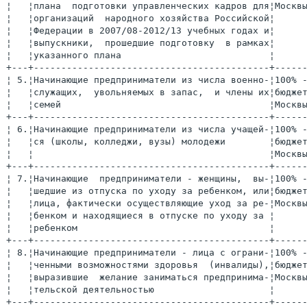
¦   ¦плана  подготовки управленческих кадров для¦Москвы
¦   ¦организаций  народного хозяйства Российской¦      
¦   ¦Федерации в 2007/08-2012/13 учебных годах и¦      
¦   ¦выпускники,  прошедшие подготовку  в рамках¦      
¦   ¦указанного плана                           ¦      
+---+-------------------------------------------+------
¦ 5.¦Начинающие предприниматели из числа военно-¦100% -
¦   ¦служащих,  увольняемых в запас,  и члены их¦бюджет
¦   ¦семей                                      ¦Москвы
+---+-------------------------------------------+------
¦ 6.¦Начинающие предприниматели из числа учащей-¦100% -
¦   ¦ся (школы, колледжи, вузы) молодежи        ¦бюджет
¦   ¦                                           ¦Москвы
+---+-------------------------------------------+------
¦ 7.¦Начинающие  предприниматели - женщины,  вы-¦100% -
¦   ¦шедшие из отпуска по уходу за ребенком, или¦бюджет
¦   ¦лица, фактически осуществляющие уход за ре-¦Москвы
¦   ¦бенком и находящиеся в отпуске по уходу за ¦      
¦   ¦ребенком                                   ¦      
+---+-------------------------------------------+------
¦ 8.¦Начинающие предприниматели - лица с ограни-¦100% -
¦   ¦ченными возможностями здоровья  (инвалиды),¦бюджет
¦   ¦выразившие  желание заниматься предпринима-¦Москвы
¦   ¦тельской деятельностью                     ¦      
+---+-------------------------------------------+------