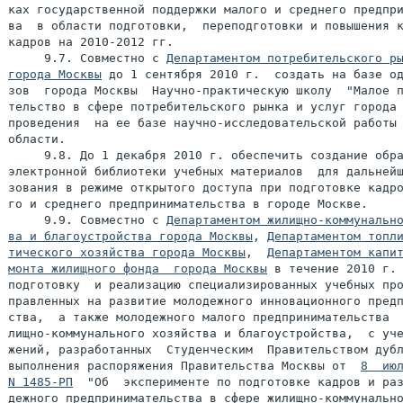
ках государственной поддержки малого и среднего предпри
ва  в области подготовки,  переподготовки и повышения к
кадров на 2010-2012 гг.

     9.7. Совместно с 
Департаментом потребительского ры
города Москвы
 до 1 сентября 2010 г.  создать на базе од
зов  города Москвы  Научно-практическую школу  "Малое п
тельство в сфере потребительского рынка и услуг города 
проведения  на ее базе научно-исследовательской работы 
области.

     9.8. До 1 декабря 2010 г. обеспечить создание обра
электронной библиотеки учебных материалов  для дальнейш
зования в режиме открытого доступа при подготовке кадро
го и среднего предпринимательства в городе Москве.

     9.9. Совместно с 
Департаментом жилищно-коммунально
ва и благоустройства города Москвы
, 
Департаментом топли
тического хозяйства города Москвы
,  
Департаментом капит
монта жилищного фонда  города Москвы
 в течение 2010 г. 
подготовку  и реализацию специализированных учебных про
правленных на развитие молодежного инновационного предп
ства,  а также молодежного малого предпринимательства  
лищно-коммунального хозяйства и благоустройства,  с уче
жений, разработанных  Студенческим  Правительством дубл
выполнения распоряжения Правительства Москвы от  
8  июл
N 1485-РП
  "Об  эксперименте по подготовке кадров и раз
дежного предпринимательства в сфере жилищно-коммунально