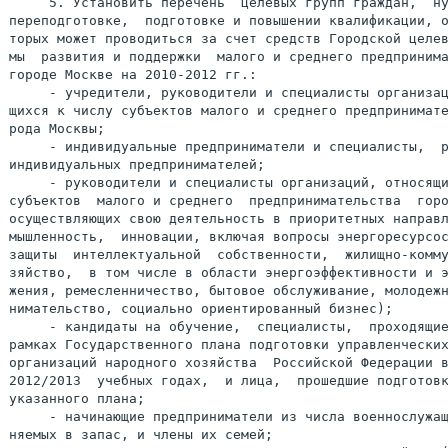
     5. Установить перечень  целевых групп граждан,  ну
переподготовке,  подготовке и повышении квалификации, о
торых может проводиться за счет средств Городской целев
мы  развития и поддержки  малого и среднего предпринима
городе Москве на 2010-2012 гг.:

     - учредители, руководители и специалисты организац
щихся к числу субъектов малого и среднего предпринимате
рода Москвы;

     - индивидуальные предприниматели и специалисты,  р
индивидуальных предпринимателей;

     - руководители и специалисты организаций, относящи
субъектов  малого и среднего  предпринимательства  горо
осуществляющих свою деятельность в приоритетных направл
мышленность,  инновации, включая вопросы энергоресурсос
защиты  интеллектуальной  собственности,  жилищно-комму
зяйство,  в том числе в области энергоэффективности и э
жения, ремесленничество, бытовое обслуживание, молодежн
нимательство, социально ориентированный бизнес);

     - кандидаты на обучение,  специалисты,  проходящие
рамках Государственного плана подготовки управленческих
организаций народного хозяйства  Российской Федерации в
2012/2013  учебных годах,  и лица,  прошедшие подготовк
указанного плана;

     - начинающие предприниматели из числа военнослужащ
няемых в запас, и члены их семей;
