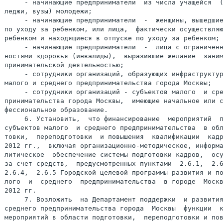
     - начинающие предприниматели  из числа учащейся  (
леджи, вузы) молодежи;

     - начинающие предприниматели  -  женщины, вышедшие
по уходу за ребенком, или лица,  фактически осуществляю
ребенком и находящиеся в отпуске по уходу за ребенком;

     - начинающие предприниматели  -  лица с ограниченн
ностями здоровья (инвалиды),  выразившие желание  заним
принимательской деятельностью;

     - сотрудники организаций, образующих инфраструктур
малого и среднего предпринимательства города Москвы;

     - сотрудники организаций - субъектов малого  и сре
принимательства города Москвы,  имеющие начальное или с
фессиональное образование.

     6. Установить,  что финансирование  мероприятий  п
субъектов малого  и среднего предпринимательства  в обл
товки,  переподготовки  и повышения  квалификации  кадр
2012 гг.,  включая организационно-методическое, информа
литическое  обеспечение системы подготовки кадров,  осу
за счет средств,  предусмотренных пунктами  2.6.1,  2.6
2.6.4,  2.6.5 Городской целевой программы развития и по
лого  и  среднего  предпринимательства  в городе  Москв
2012 гг.

     7. Возложить  на Департамент поддержки  и развития
среднего предпринимательства города  Москвы  функции  к
мероприятий в области подготовки,  переподготовки и пов