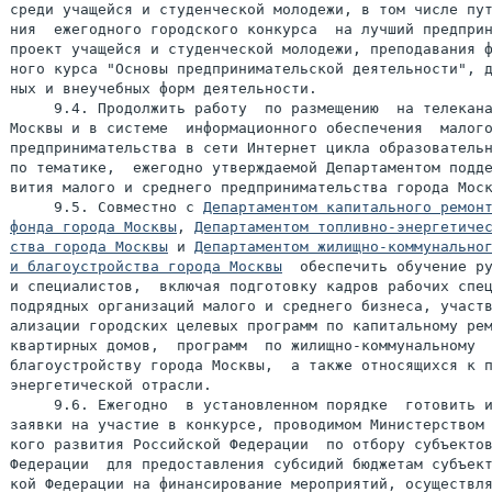
среди учащейся и студенческой молодежи, в том числе пут
ния  ежегодного городского конкурса  на лучший предприн
проект учащейся и студенческой молодежи, преподавания ф
ного курса "Основы предпринимательской деятельности", д
ных и внеучебных форм деятельности.

     9.4. Продолжить работу  по размещению  на телекана
Москвы и в системе  информационного обеспечения  малого
предпринимательства в сети Интернет цикла образовательн
по тематике,  ежегодно утверждаемой Департаментом подде
вития малого и среднего предпринимательства города Моск
     9.5. Совместно с 
Департаментом капитального ремонт
фонда города Москвы
, 
Департаментом топливно-энергетичес
ства города Москвы
 и 
Департаментом жилищно-коммунальног
и благоустройства города Москвы
  обеспечить обучение ру
и специалистов,  включая подготовку кадров рабочих спец
подрядных организаций малого и среднего бизнеса, участв
ализации городских целевых программ по капитальному рем
квартирных домов,  программ  по жилищно-коммунальному  
благоустройству города Москвы,  а также относящихся к п
энергетической отрасли.

     9.6. Ежегодно  в установленном порядке  готовить и
заявки на участие в конкурсе, проводимом Министерством 
кого развития Российской Федерации  по отбору субъектов
Федерации  для предоставления субсидий бюджетам субъект
кой Федерации на финансирование мероприятий, осуществля