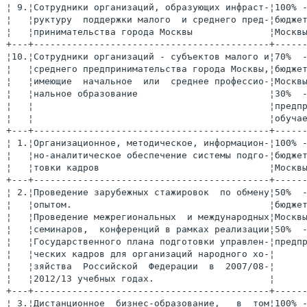
¦ 9.¦Сотрудники организаций, образующих инфраст-¦100% -
¦   ¦руктуру  поддержки малого  и среднего пред-¦бюджет
¦   ¦принимательства города Москвы              ¦Москвы
¦10.¦Сотрудники организаций - субъектов малого и¦70%  -  средства¦
¦   ¦среднего предпринимательства города Москвы,¦бюджета   города¦
¦   ¦имеющие  начальное  или  среднее профессио-¦Москвы,         ¦
¦   ¦нальное образование                        ¦30%  -  средства¦
¦   ¦                                           ¦предприятий    и¦
¦   ¦                                           ¦обучаемых       ¦
+---+-------------------------------------------+----------------+
¦ 1.¦Организационное, методическое, информацион-¦100% -  средства¦
¦   ¦но-аналитическое обеспечение системы подго-¦бюджета   города¦
¦   ¦товки кадров                               ¦Москвы          ¦
+---+-------------------------------------------+----------------+
¦ 2.¦Проведение зарубежных стажировок  по обмену¦50%  -  средства¦
¦   ¦опытом.                                    ¦бюджета   города¦
¦   ¦Проведение межрегиональных  и международных¦Москвы,         ¦
¦   ¦семинаров,  конференций в рамках реализации¦50%  -  средства¦
¦   ¦Государственного плана подготовки управлен-¦предприятий     ¦
¦   ¦ческих кадров для организаций народного хо-¦                ¦
¦   ¦зяйства  Российской  Федерации  в  2007/08-¦                ¦
¦   ¦2012/13 учебных годах.                     ¦                ¦
+---+-------------------------------------------+----------------+
¦ 3.¦Дистанционное  бизнес-образование,   в  том¦100% -  средства¦
¦   ¦числе в сети Интернет                      ¦бюджета   города¦
¦   ¦                                           ¦Москвы          ¦
+---+-------------------------------------------+----------------+
¦ 4.¦Разработка новых  образовательных программ,¦100% -  средства¦
¦   ¦учебно-методических  материалов  и  учебных¦бюджета   города¦
¦   ¦пособий, в том числе на электронных носите-¦Москвы          ¦
¦   ¦лях                                        ¦                ¦
L---+-------------------------------------------+-----------------



                              Приложение 2
                              к постановлению Правительства Москвы
                              от 4 мая 2010 г. N 353-ПП


                         План мероприятий
   по поддержке малого и среднего предпринимательства в области
    подготовки, переподготовки и повышения квалификации кадров
                         на 2010-2012 гг.

----T-------------------T-------------------T-----------T--------¬
¦ N ¦    Мероприятия    ¦  Государственный  ¦   Сроки   ¦Финанси-¦
¦п/п¦                   ¦     заказчик/     ¦реализации ¦рование ¦
¦   ¦                   ¦    исполнитель    ¦           ¦меропри-¦
¦   ¦                   ¦                   ¦           ¦  ятий  ¦
¦   ¦                   ¦                   ¦           ¦Програм-¦
¦   ¦                   ¦                   ¦           ¦мы,  ут-¦
¦   ¦                   ¦                   ¦           ¦вержден-¦
¦   ¦                   ¦                   ¦           ¦ной пос-¦
¦   ¦                   ¦                   ¦           ¦тановле-¦
¦   ¦                   ¦                   ¦           ¦  нием  ¦
¦   ¦                   ¦                   ¦           ¦ Прави- ¦
¦   ¦                   ¦                   ¦           ¦тельства¦
¦   ¦                   ¦                   ¦           ¦ Москвы ¦
¦   ¦                   ¦                   ¦           ¦   от   ¦
¦   ¦                   ¦                   ¦           ¦ 04.08. ¦
¦   ¦                   ¦                   ¦           ¦2009 г. ¦
¦   ¦                   ¦                   ¦           ¦N 724-ПП¦
¦   ¦                   ¦                   ¦           ¦(пункты ¦
¦   ¦                   ¦                   ¦           ¦Програм-¦
¦   ¦                   ¦                   ¦           ¦мы)     ¦
+---+-------------------+-------------------+-----------+--------+
¦ 1 ¦         2         ¦         3         ¦     4     ¦   5    ¦
+---+-------------------+-------------------+-----------+--------+
¦ 1 ¦Обеспечение коорди-¦Департамент поддер-¦ 2010-2012 ¦ 2.6.1. ¦
¦   ¦нации мероприятий в¦жки и развития  ма-¦    гг.    ¦ 2.6.2. ¦
¦   ¦области подготовки,¦лого   и   среднего¦           ¦        ¦
¦   ¦переподготовки    и¦предпринимательства¦           ¦        ¦
¦   ¦повышения  квалифи-¦города Москвы      ¦           ¦        ¦
¦   ¦кации  кадров   для¦                   ¦           ¦        ¦
¦   ¦малого  и  среднего¦                   ¦           ¦        ¦
¦   ¦предпринимательства¦                   ¦           ¦        ¦
¦   ¦города  Москвы,   в¦                   ¦           ¦        ¦
¦   ¦том числе норматив-¦                   ¦           ¦        ¦
¦   ¦ное, методическое и¦                   ¦           ¦        ¦
¦   ¦контрольно-аналити-¦                   ¦           ¦        ¦
¦   ¦ческое  обеспечение¦                   ¦           ¦        ¦
¦   ¦системы  подготовки¦                   ¦           ¦        ¦
¦   ¦кадров             ¦                   ¦           ¦        ¦
+---+-------------------+-------------------+-----------+--------+
¦ 2 ¦Формирование  плана¦Департамент поддер-¦Ежегодно до¦ 2.6.1. ¦
¦   ¦учебных мероприятий¦жки и развития  ма-¦15  декабря¦        ¦
¦   ¦по поддержке малого¦лого   и   среднего¦года, пред-¦        ¦
¦   ¦и среднего предпри-¦предпринимательства¦шествующего¦        ¦
¦   ¦нимательства  в об-¦города Москвы      ¦планируемо-¦        ¦
¦   ¦ласти   подготовки,¦                   ¦му         ¦        ¦
¦   ¦переподготовки    и¦                   ¦           ¦        ¦
¦   ¦повышения  квалифи-¦                   ¦           ¦        ¦
¦   ¦кации кадров       ¦                   ¦           ¦        ¦
+---+-------------------+-------------------+-----------+--------+
¦ 3 ¦Проведение  монито-¦Департамент поддер-¦ Ежегодно  ¦ 2.6.1. ¦
¦   ¦ринга и анализа по-¦жки и развития  ма-¦           ¦        ¦
¦   ¦требностей малого и¦лого   и   среднего¦           ¦        ¦
¦   ¦среднего предприни-¦предпринимательства¦           ¦        ¦
¦   ¦мательства   города¦города Москвы      ¦           ¦        ¦
¦   ¦Москвы в квалифици-¦                   ¦           ¦        ¦
¦   ¦рованных  кадрах  с¦                   ¦           ¦        ¦
¦   ¦целью корректировки¦                   ¦           ¦        ¦
¦   ¦тематики обучения и¦                   ¦           ¦        ¦
¦   ¦уточнения численно-¦                   ¦           ¦        ¦
¦   ¦сти   обучаемых   с¦                   ¦           ¦        ¦
¦   ¦учетом  профиля  их¦                   ¦           ¦        ¦
¦   ¦деятельности       ¦                   ¦           ¦        ¦
+---+-------------------+-------------------+-----------+--------+
¦ 4 ¦Создание учебно-ме-¦Департамент поддер-¦  2010 г.  ¦ 2.6.1. ¦
¦   ¦тодического   комп-¦жки и развития  ма-¦           ¦        ¦
¦   ¦лекса  по  бизнес -¦лого   и   среднего¦           ¦        ¦
¦   ¦планированию, вклю-¦предпринимательства¦           ¦        ¦
¦   ¦чая  обучающий  мо-¦города Москвы      ¦           ¦        ¦
¦   ¦дуль и инструменты,¦                   ¦           ¦        ¦
¦   ¦позволяющие органи-¦                   ¦           ¦        ¦
¦   ¦зовать  процесс эф-¦                   ¦           ¦        ¦
¦   ¦фективного бизнес -¦                   ¦           ¦        ¦
¦   ¦планирования  субъ-¦                   ¦           ¦        ¦
¦   ¦ектов    малого   и¦                   ¦           ¦        ¦
¦   ¦среднего предприни-¦                   ¦           ¦        ¦
¦   ¦мательства   города¦                   ¦           ¦        ¦
¦   ¦Москвы             ¦                   ¦           ¦        ¦
+---+-------------------+-------------------+-----------+--------+
¦ 5 ¦Организация  адрес-¦Департамент поддер-¦ 2010-2012 ¦ 2.6.1. ¦
¦   ¦ной образовательной¦жки и развития  ма-¦    гг.    ¦        ¦
¦   ¦поддержки  учащихся¦лого   и   среднего¦           ¦        ¦
¦   ¦и студентов,  проя-¦предпринимательства¦           ¦        ¦
¦   ¦вивших  способности¦города Москвы,     ¦           ¦        ¦
¦   ¦к предпринимательс-¦Департамент образо-¦           ¦        ¦
¦   ¦кой деятельности, в¦вания города Москвы¦           ¦        ¦
¦   ¦том   числе   путем¦                   ¦           ¦        ¦
¦   ¦проведения  факуль-¦                   ¦           ¦        ¦
¦   ¦тативного     курса¦                   ¦           ¦        ¦
¦   ¦"Основы  предприни-¦