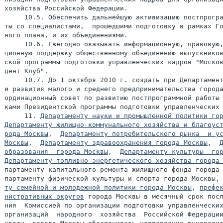
хозяйства Российской Федерации.

     10.5. Обеспечить дальнейшую активизацию постпрогра
ты со специалистами,  прошедшими подготовку в рамках Го
ного плана, и их объединениями.

     10.6. Ежегодно оказывать информационную, правовую,
ционную поддержку общественному объединению выпускников
ской программы подготовки управленческих кадров "Москов
дент Клуб".

     10.7. До 1 октября 2010 г. создать при Департамент
и развития малого и среднего предпринимательства города
ординационный совет по развитию постпрограммной работы 
ками Президентской программы подготовки управленческих 
     11. 
Департаменту науки и промышленной политики го
Департаменту жилищно-коммунального хозяйства и благоуст
рода Москвы
,  
Департаменту потребительского рынка  и ус
Москвы
,  
Департаменту здравоохранения города Москвы
,  
образования  города Москвы
,  
Департаменту культуры  го
Департаменту топливно-энергетического хозяйства города
партаменту капитального ремонта жилищного фонда города 
партаменту физической культуры и спорта города Москвы,
ту семейной и молодежной политики города Москвы
, 
префек
нистративных округов
 города Москвы в месячный срок посл
ния  Комиссией по организации подготовки управленческих
организаций  народного  хозяйства  Российской Федерации