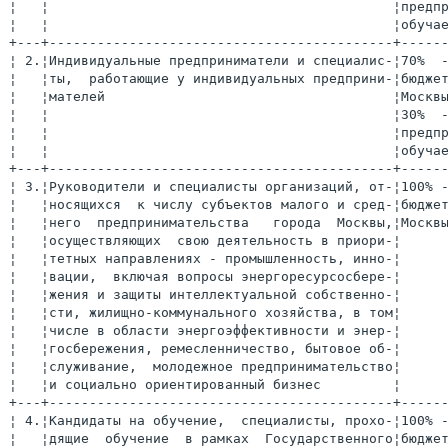
¦   ¦                                           ¦предпр
¦   ¦                                           ¦обучае
+---+-------------------------------------------+------
¦ 2.¦Индивидуальные предприниматели и специалис-¦70%  -
¦   ¦ты,  работающие у индивидуальных предприни-¦бюджет
¦   ¦мателей                                    ¦Москвы
¦   ¦                                           ¦30%  -
¦   ¦                                           ¦предпр
¦   ¦                                           ¦обучае
+---+-------------------------------------------+------
¦ 3.¦Руководители и специалисты организаций, от-¦100% -
¦   ¦носящихся  к числу субъектов малого и сред-¦бюджет
¦   ¦него  предпринимательства   города  Москвы,¦Москвы
¦   ¦осуществляющих  свою деятельность в приори-¦      
¦   ¦тетных направлениях - промышленность, инно-¦      
¦   ¦вации,  включая вопросы энергоресурсосбере-¦      
¦   ¦жения и защиты интеллектуальной собственно-¦      
¦   ¦сти, жилищно-коммунального хозяйства, в том¦      
¦   ¦числе в области энергоэффективности и энер-¦      
¦   ¦госбережения, ремесленничество, бытовое об-¦      
¦   ¦служивание,  молодежное предпринимательство¦      
¦   ¦и социально ориентированный бизнес         ¦      
+---+-------------------------------------------+------
¦ 4.¦Кандидаты на обучение,  специалисты, прохо-¦100% -
¦   ¦дящие  обучение  в рамках  Государственного¦бюджет