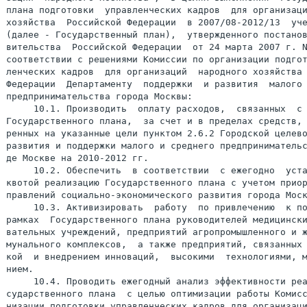
плана подготовки  управленческих кадров  для организаци
хозяйства  Российской Федерации  в 2007/08-2012/13  уче
(далее - Государственный план),  утвержденного постанов
вительства  Российской Федерации  от 24 марта 2007 г. N
соответствии с решениями Комиссии по организации подгот
ленческих кадров  для организаций  народного хозяйства 
Федерации  Департаменту  поддержки  и развития  малого 
предпринимательства города Москвы:

     10.1. Производить  оплату расходов,  связанных  с 
Государственного плана,  за счет и в пределах средств, 
ренных на указанные цели пунктом 2.6.2 Городской целево
развития и поддержки малого и среднего предпринимательс
де Москве на 2010-2012 гг.

     10.2. Обеспечить  в соответствии  с ежегодно  уста
квотой реализацию Государственного плана с учетом приор
правлений социально-экономического развития города Моск
     10.3. Активизировать  работу  по привлечению  к по
рамках  Государственного плана руководителей медицински
вательных учреждений, предприятий агропромышленного и ж
мунального комплексов,  а также предприятий, связанных 
кой  и внедрением инноваций,  высокими  технологиями, м
нием.

     10.4. Проводить ежегодный анализ эффективности реа
сударственного плана  с целью оптимизации работы Комисс
низации подготовки управленческих кадров для организаци