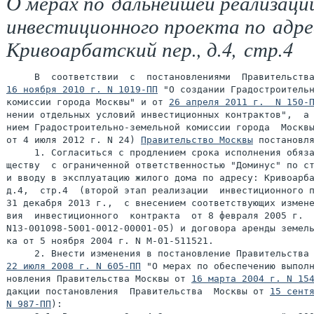
О мерах по дальнейшей реализаци
инвестиционного проекта по адре
Кривоарбатский пер., д.4, стр.4
16 ноября 2010 г. N 1019-ПП
 "О создании Градостроительн
комиссии города Москвы" и от 
26 апреля 2011 г.  N 150-
нении отдельных условий инвестиционных контрактов",  а 
нием Градостроительно-земельной комиссии города  Москвы
от 4 июля 2012 г. N 24) 
Правительство Москвы
 постановля
     1. Согласиться с продлением срока исполнения обяза
ществу  с ограниченной ответственностью "Доминус" по ст
и вводу в эксплуатацию жилого дома по адресу: Кривоарба
д.4,  стр.4  (второй этап реализации  инвестиционного п
31 декабря 2013 г.,  с внесением соответствующих измене
вия  инвестиционного  контракта  от 8 февраля 2005 г.  
N13-001098-5001-0012-00001-05) и договора аренды земель
ка от 5 ноября 2004 г. N М-01-511521.

22 июля 2008 г. N 605-ПП
 "О мерах по обеспечению выполн
новления Правительства Москвы от 
16 марта 2004 г. N 15
дакции постановления  Правительства  Москвы от 
15 сентя
N 987-ПП
):
