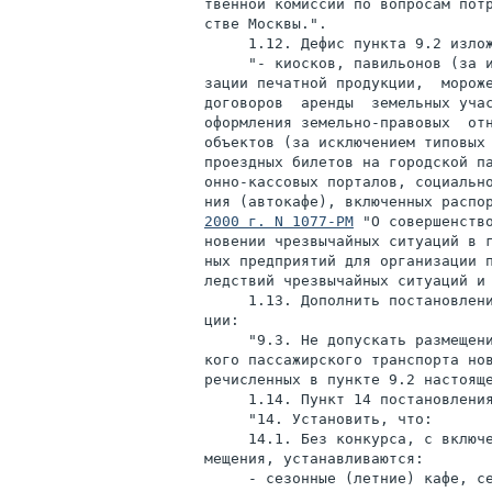
твенной комиссии по вопросам потр
стве Москвы.".

     1.12. Дефис пункта 9.2 излож
     "- киосков, павильонов (за и
зации печатной продукции,  мороже
договоров  аренды  земельных учас
оформления земельно-правовых  отн
объектов (за исключением типовых 
проездных билетов на городской па
онно-кассовых порталов, социально
ния (автокафе), включенных распо
2000 г. N 1077-РМ
 "О совершенство
новении чрезвычайных ситуаций в г
ных предприятий для организации п
ледствий чрезвычайных ситуаций и 
     1.13. Дополнить постановлени
ции:

     "9.3. Не допускать размещени
кого пассажирского транспорта нов
речисленных в пункте 9.2 настояще
     1.14. Пункт 14 постановления
     "14. Установить, что:

     14.1. Без конкурса, с включе
мещения, устанавливаются:

     - сезонные (летние) кафе, се