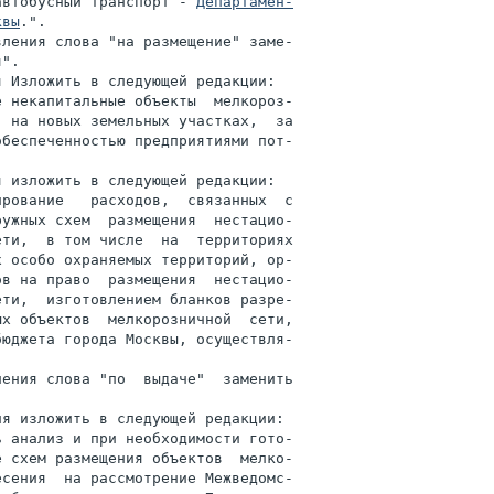
автобусный транспорт - 
Департамен-

квы
.".

ления слова "на размещение" заме-

".

 Изложить в следующей редакции:

 некапитальные объекты  мелкороз-

 на новых земельных участках,  за

беспеченностью предприятиями пот-

 изложить в следующей редакции:

рование   расходов,  связанных  с

ужных схем  размещения  нестацио-

ти,  в том числе  на  территориях

 особо охраняемых территорий, ор-

в на право  размещения  нестацио-

ти,  изготовлением бланков разре-

х объектов  мелкорозничной  сети,

юджета города Москвы, осуществля-

ения слова "по  выдаче"  заменить

я изложить в следующей редакции:

 анализ и при необходимости гото-

 схем размещения объектов  мелко-

сения  на рассмотрение Межведомс-
