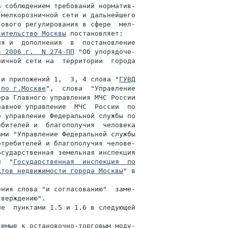
 соблюдением требований норматив-

мелкорозничной сети и дальнейшего

ового регулирования в сфере  мел-

вительство Москвы
 постановляет:

я и  дополнения  в  постановление

я 2006 г.  N 274-ПП
 "Об упорядоче-

ичной сети на  территории  города

 и приложений 1,  3, 4 слова "
ГУВД

 по г.Москве
",  слова  "Управление

ра Главного управления МЧС России

авное управление  МЧС  России  по

 управление Федеральной службы по

бителей и  благополучия  человека

ми "Управление Федеральной службы

требителей и благополучия челове-

сударственная земельная инспекция

и  "
Государственная  инспекция  по

ктов недвижимости города Москвы
" в

ния слова "и согласованию"  заме-

верждению".

е  пунктами 1.5 и 1.6 в следующей

емые к остановочно-торговым моду-
