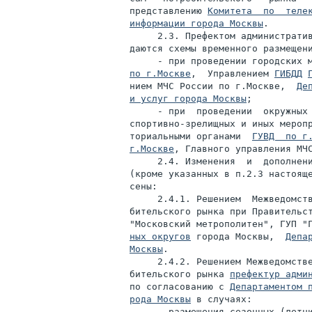
представлению 
Комитета  по  телек
информации города Москвы
.

     2.3. Префектом административ
даются схемы временного размещени
     - при проведении городских 
по г.Москве
,  Управлением 
ГИБДД
нием МЧС России по г.Москве,  
Де
и услуг города Москвы
;

     - при  проведении  окружных 
спортивно-зрелищных и иных меропр
ториальными органами  
ГУВД  по г
г.Москве
, Главного управления МЧС
     2.4. Изменения  и  дополнени
(кроме указанных в п.2.3 настояще
сены:

     2.4.1. Решением  Межведомств
бительского рынка при Правительст
"Московский метрополитен", ГУП "
ных округов
 города Москвы,  
Депа
Москвы
.

     2.4.2. Решением Межведомстве
бительского рынка 
префектур адми
по согласованию с 
Департаментом п
рода Москвы
 в случаях:

     - размещения сезонных (летни