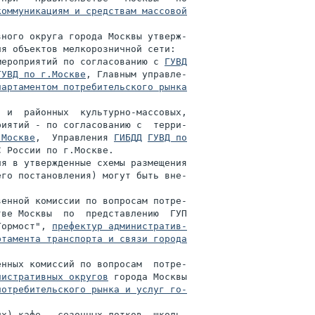
оммуникациям и средствам массовой

ного округа города Москвы утверж-

я объектов мелкорозничной сети:

мероприятий по согласованию с 
ГУВД

ГУВД по г.Москве
, Главным управле-

партаментом потребительского рынка

 и  районных  культурно-массовых,

иятий - по согласованию с  терри-

.Москве
,  Управления 
ГИБДД
ГУВД по

 России по г.Москве.

я в утвержденные схемы размещения

го постановления) могут быть вне-

енной комиссии по вопросам потре-

ве Москвы  по  представлению  ГУП

Гормост", 
префектур административ-

ртамента транспорта и связи города

нных комиссий по вопросам  потре-

нистративных округов
 города Москвы

отребительского рынка и услуг го-

х) кафе,  сезонных лотков, школь-
