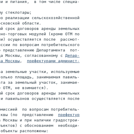
и и питания,  в том числе специа-

у стеклотары;

о реализации сельскохозяйственной

сковской области.

й срок договоров аренды земельных

но-торговых модулей (кроме ОТМ по

и) осуществляется после  рассмот-

ссии по вопросам потребительского

 представлению Департамента  пот-

да Москвы, согласованному с 
Депар-

да Москвы
,  
префектурами админист-

а земельные участки, используемые

олько площадь, занимаемая павиль-

та за земельный участок, занимае-

 ОТМ, не взимается).

й срок договоров аренды земельных

и павильонов осуществляется после

миссией  по вопросам потребитель-

сквы (по  представлению  
префектур

а Москвы и при наличии градострои-

ъектов) с обоснованием  необходи-

объекты расположены:
