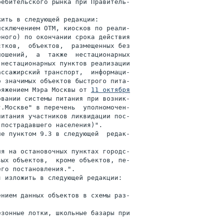
ебительского рынка при Правитель-

ить в следующей редакции:

сключением ОТМ, киосков по реали-

ного) по окончании срока действия

тков,  объектов,  размещенных без

ошений,  а  также  нестационарных

нестационарных пунктов реализации

ссажирский транспорт,  информаци-

 значимых объектов быстрого пита-

ряжением Мэра Москвы от 
11 октября

вании системы питания при возник-

.Москве" в перечень  уполномочен-

итания участников ликвидации пос-

пострадавшего населения)".

е пунктом 9.3 в следующей  редак-

я на остановочных пунктах городс-

ых объектов,  кроме объектов, пе-

го постановления.".

 изложить в следующей редакции:

нием данных объектов в схемы раз-

зонные лотки, школьные базары при
