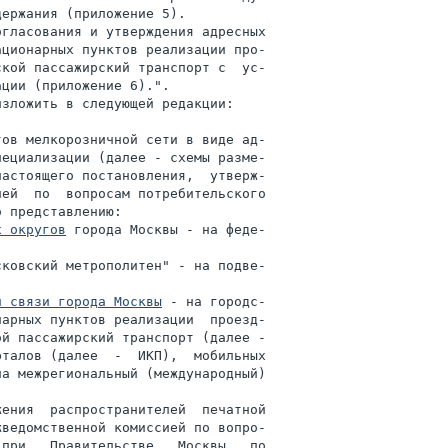
ержания (приложение 5).

гласования и утверждения адресных

ционарных пунктов реализации про-

кой пассажирский транспорт с  ус-

ции (приложение 6).".

зложить в следующей редакции:

ов мелкорозничной сети в виде ад-

ециализации (далее - схемы разме-

астоящего постановления,  утверж-

ей  по  вопросам потребительского

 представлению:

х округов
 города Москвы - на феде-

ковский метрополитен" - на подве-

и связи города Москвы
 - на городс-

арных пунктов реализации  проезд-

й пассажирский транспорт (далее -

талов (далее  -  ИКП),  мобильных

а межрегиональный (международный)

ения  распространителей  печатной

ведомственной комиссией по вопро-

при   Правительстве   Москвы   по
