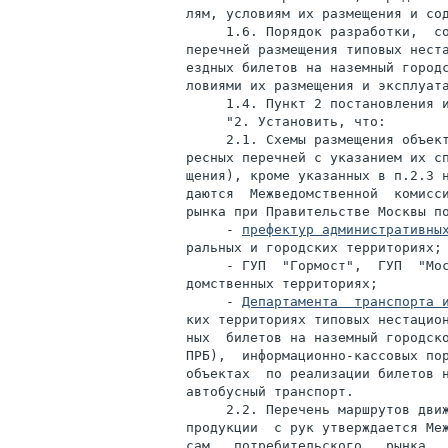
лям, условиям их размещения и сод
     1.6. Порядок разработки,  со
перечней размещения типовых неста
ездных билетов на наземный городс
ловиями их размещения и эксплуата
     1.4. Пункт 2 постановления и
     "2. Установить, что:

     2.1. Схемы размещения объект
ресных перечней с указанием их сп
щения), кроме указанных в п.2.3 н
даются  Межведомственной  комисси
рынка при Правительстве Москвы по
     - 
префектур административны
ральных и городских территориях;

     - ГУП  "Гормост",  ГУП  "Мос
домственных территориях;

     - 
Департамента  транспорта 
ких территориях типовых нестацион
ных  билетов на наземный городско
ПРБ),  информационно-кассовых пор
объектах  по реализации билетов н
автобусный транспорт.

     2.2. Перечень маршрутов движ
продукции  с рук утверждается Меж
сам   потребительского   рынка   