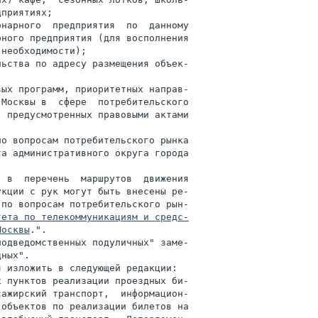
приятиях;

нарного  предприятия  по  данному

ного предприятия (для восполнения

необходимости);

ьства по адресу размещения объек-

ых программ, приоритетных направ-

Москвы в  сфере  потребительского

 предусмотренных правовыми актами

о вопросам потребительского рынка

а административного округа города



 в  перечень  маршрутов  движения

кции с рук могут быть внесены ре-

по вопросам потребительского рын-

тета по телекоммуникациям и средс-

Москвы
.".

одведомственных подуличных" заме-

ных".

 изложить в следующей редакции:

 пунктов реализации проездных би-

ажирский транспорт,  информацион-

объектов по реализации билетов на
