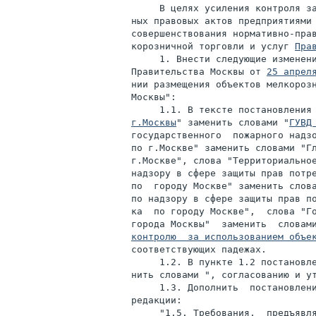
     В целях усиления контроля за
ных правовых актов предприятиями 
совершенствования нормативно-прав
корозничной торговли и услуг 
Пра
     1. Внести следующие изменени
Правительства Москвы от 
25 апрел
нии размещения объектов мелкорозн
Москвы":

     1.1. В тексте постановления
г.Москвы
" заменить словами "
ГУВД
государственного  пожарного надзо
по г.Москве" заменить словами "Гл
г.Москве", слова "Территориальное
надзору в сфере защиты прав потре
по  городу Москве" заменить слова
по надзору в сфере защиты прав по
ка  по городу Москве",  слова "Го
города Москвы"  заменить  словам
контролю  за использованием объе
соответствующих падежах.

     1.2. В пункте 1.2 постановле
нить словами ", согласованию и ут
     1.3. Дополнить  постановлени
редакции:

     "1.5. Требования,  предъявля