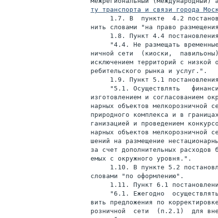
межрегиональный (международный) 
ту транспорта и связи города Мос
     1.7. В  пункте  4.2 постанов
нить словами "на право размещения
     1.8. Пункт 4.4 постановления
     "4.4. Не размещать временные
ничной сети  (киоски,  павильоны)
исключением территорий с низкой о
ребительского рынка и услуг.".

     1.9. Пункт 5.1 постановления
     "5.1. Осуществлять   финанси
изготовлением и согласованием окр
нарных объектов мелкорозничной се
природного комплекса и в границах
ганизацией и проведением конкурсо
нарных объектов мелкорозничной се
шений на размещение нестационарны
за счет дополнительных расходов б
емых с окружного уровня.".

     1.10. В пункте 5.2 постановл
словами "по оформлению".

     1.11. Пункт 6.1 постановлени
     "6.1. Ежегодно  осуществлять
вить предложения по корректировке
розничной  сети  (п.2.1)  для вне