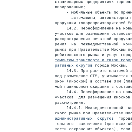
стационарных предприятиях торговл
лизированных;

     - мобильные объекты по прием
     - автомашины, автоцистерны п
продукции товаропроизводителей Мо
     14.2. Переоформление на новы
участков для размещения остановоч
распространению печатной продукци
рения  на  Межведомственной  коми
рынка при Правительстве Москвы по
ребительского рынка и услуг горо
таментом транспорта и связи горо
ративных округов
 города Москвы.

     14.3. При расчете платежей з
под размещение ОТМ, учитывается т
оном (киоском) в составе ОТМ (пла
мый павильоном ожидания в составе
     14.4. Переоформление на новы
участков  для размещения киосков 
рассмотрения:

     14.4.1. Межведомственной  ко
ского рынка при Правительстве Мо
административных  округов
  город
тельного  заключения (для всех об
мости сохранения объектов), если 