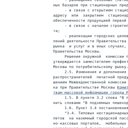
ных базаров при стационарных пред
     - в связи с открытием стацио
адресу  или  закрытием  стационар
обеспеченности продукцией первой 
     - в связи с началом строител
та;

     - реализации городских целев
лений деятельности Правительства 
рынка  и услуг и в иных случаях, 
Правительства Москвы.

     Решение окружной  комиссии п
утверждается заместителем префект
Москвы по потребительскому рынку.
     2.5. Изменения и дополнения 
распространителей  печатной проду
шением Межведомственной комиссии 
ка при Правительстве Москвы 
Коми
твам массовой информации города 
     1.5. В пункте 3.2 слова "В п
нить словами "В подземных пешеход
     1.6. Пункт 3.4 постановления
     "3.4. Типовых нестационарных
летов  на наземный городской пасс
но-кассовых порталов,  мобильных 