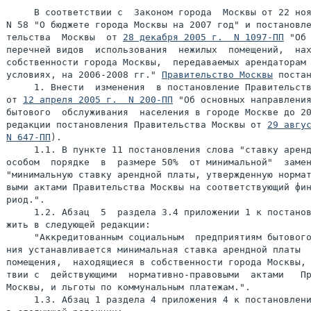
     В соответствии с  Законом города  Москвы от 22 ноя
N 58 "О бюджете города Москвы на 2007 год" и постановле
тельства  Москвы  от 
28 декабря 2005 г.  N 1097-ПП
 "Об 
перечней видов  использования  нежилых  помещений,  нах
собственности города Москвы,  передаваемых арендаторам 
условиях, на 2006-2008 гг." 
Правительство Москвы
 постан
     1. Внести  изменения  в постановление Правительств
от 
12 апреля 2005 г.  N 200-ПП
 "Об основных направления
бытового  обслуживания  населения в городе Москве до 20
редакции постановления Правительства Москвы от 
29 авгус
N 647-ПП
).

     1.1. В пункте 11 постановления слова "ставку аренд
особом  порядке  в  размере 50%  от минимальной"  замен
"минимальную ставку арендной платы, утвержденную нормат
выми актами Правительства Москвы на соответствующий фин
риод.".

     1.2. Абзац  5  раздела 3.4 приложении 1 к постанов
жить в следующей редакции:

     "Аккредитованным социальным  предприятиям бытового
ния устанавливается минимальная ставка арендной платы  
помещения,  находящиеся в собственности города Москвы, 
твии с  действующими  нормативно-правовыми  актами   Пр
Москвы, и льготы по коммунальным платежам.".

     1.3. Абзац 1 раздела 4 приложения 4 к постановлени