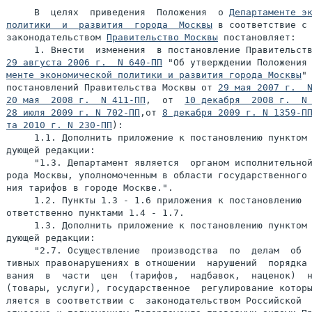
     В  целях  приведения  Положения  о 
Департаменте эк
политики  и  развития  города  Москвы
 в соответствие с 
законодательством 
Правительство Москвы
 постановляет:

29 августа 2006 г.  N 640-ПП
 "Об утверждении Положения
менте экономической политики и развития города Москвы
" 
постановлений Правительства Москвы от 
29 мая 2007 г.  
20 мая  2008 г.  N 411-ПП
,  от  
10 декабря  2008 г.  N
28 июля 2009 г. N 702-ПП
,от 
8 декабря 2009 г. N 1359-П
та 2010 г. N 230-ПП
):

     1.1. Дополнить приложение к постановлению пунктом 
дующей редакции:

     "1.3. Департамент является  органом исполнительной
рода Москвы, уполномоченным в области государственного 
ния тарифов в городе Москве.".

     1.2. Пункты 1.3 - 1.6 приложения к постановлению  
ответственно пунктами 1.4 - 1.7.

     1.3. Дополнить приложение к постановлению пунктом 
дующей редакции:

     "2.7. Осуществление  производства  по  делам  об  
тивных правонарушениях в отношении  нарушений  порядка 
вания  в  части  цен  (тарифов,  надбавок,  наценок)  н
(товары, услуги), государственное  регулирование которы
ляется в соответствии с  законодательством Российской  