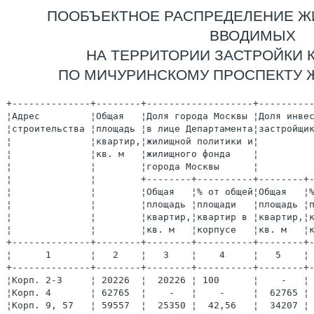
ПООБЪЕКТНОЕ РАСПРЕДЕЛЕНИЕ Ж
ВВОДИМЫХ
НА ТЕРРИТОРИИ ЗАСТРОЙКИ К
ПО МИЧУРИНСКОМУ ПРОСПЕКТУ 
+--------------+--------+-------------------+---------
¦Адрес         ¦Общая   ¦Доля города Москвы ¦Доля инве
¦строительства ¦площадь ¦в лице Департамента¦застройщи
¦              ¦квартир,¦жилищной политики и¦         
¦              ¦кв. м   ¦жилищного фонда    ¦         
¦              ¦        ¦города Москвы      ¦         
¦              ¦        +--------+----------+--------+
¦              ¦        ¦Общая   ¦% от общей¦Общая   ¦
¦              ¦        ¦площадь ¦площади   ¦площадь ¦
¦              ¦        ¦квартир,¦квартир в ¦квартир,¦
¦              ¦        ¦кв. м   ¦корпусе   ¦кв. м   ¦
+--------------+--------+--------+----------+--------+
¦      1       ¦   2    ¦   3    ¦    4     ¦   5    ¦
+--------------+--------+--------+----------+--------+
¦Корп. 2-3     ¦ 20226  ¦  20226 ¦ 100      ¦    -   ¦
¦Корп. 4       ¦ 62765  ¦    -   ¦    -     ¦  62765 ¦
¦Корп. 9, 57   ¦ 59557  ¦  25350 ¦  42,56   ¦  34207 ¦