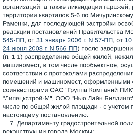
организаций, а также ликвидации гаражей,
территории кварталов 5-6 по Мичуринскому
Раменки, для последующей застройки осво
редакции постановлений Правительства М
545-ПП
, от
31 января 2006 г. N 57-ПП
, от
10
24 июня 2008 г. N 566-ПП
) после завершени
(п. 1.1) распределение общей жилой, нежи
машиномест, в том числе пообъектное, осу
соответствии с протоколами распределени
помещений и машиномест, оформленными с
соинвесторами ОАО "Группа Компаний ПИК
"Липецкстрой-М", ООО "Нью Лайн Билдингс" д
числе по общей жилой площади - с учетом 
настоящему постановлению.
7. Департаменту градостроительной поли
реконструкции города Москвы: