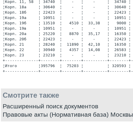
¦Корп. 11, 58  ¦ 34740  ¦    -   ¦    -     ¦  34740 ¦
¦Корп. 18а     ¦ 30640  ¦    -   ¦    -     ¦  30640 ¦
¦Корп. 18б     ¦ 22423  ¦    -   ¦    -     ¦  22423 ¦
¦Корп. 19а     ¦ 10951  ¦    -   ¦    -     ¦  10951 ¦
¦Корп. 19б     ¦ 13510  ¦   4510 ¦  33,38   ¦   9000 ¦
¦Корп. 19в     ¦ 10951  ¦    -   ¦    -     ¦  10951 ¦
¦Корп. 20а     ¦ 25220  ¦   8870 ¦  35,17   ¦  16350 ¦
¦Корп. 20б     ¦ 22423  ¦    -   ¦    -     ¦  22423 ¦
¦Корп. 21      ¦ 28240  ¦  11890 ¦  42,10   ¦  16350 ¦
¦Корп. 22      ¦ 30940  ¦   4357 ¦  14,08   ¦  26583 ¦
¦Корп. 23      ¦ 23210  ¦    -   ¦    -     ¦  23210 ¦
+--------------+--------+--------+----------+--------+
¦Итого         ¦395796  ¦  75203 ¦          ¦ 320593 ¦
+--------------+--------+--------+----------+--------+
Смотрите также
Расширенный поиск документов
Правовые акты (Нормативная база) Москвы