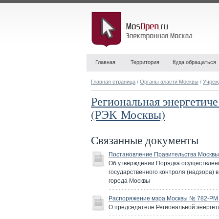
Главная
Территория
Куда обращаться
Главная страница
/
Органы власти Москвы
/
Учреж
Региональная энергетич
(РЭК Москвы)
Связанные документы
Постановление Правительства Москвы 
Об утверждении Порядка осуществлени
государственного контроля (надзора) 
города Москвы
Распоряжение мэра Москвы № 782-РМ о
О председателе Региональной энергет