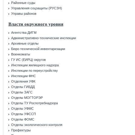
Районные суды
Управления соцзащиты (РУСЗН)
Управы районов
Власти окружного уровня
Агентства ДИГМ
Административно-технические инспекции
Архивные отделы
Бюро технической инвентаризации
Военкоматы
ГУ ИС (ЕИРЦ) округов
Инспекции жилищного надзора
Инспекции по переустройству
Инспекции ФНС
Отделения УФК
Отделы ГИБДД
Отделы ЗАГС
Отделы МОГТОРЭР
Отделы ТУ Роспотребнадзора
Отделы УФМС
Отделы УФССП
Отделы ФОМС
Отделы экологического контроля
Префектуры