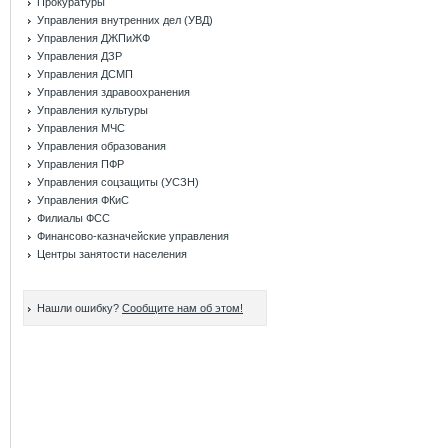
Прокуратуры
Управления внутренних дел (УВД)
Управления ДЖПиЖФ
Управления ДЗР
Управления ДСМП
Управления здравоохранения
Управления культуры
Управления МЧС
Управления образования
Управления ПФР
Управления соцзащиты (УСЗН)
Управления ФКиС
Филиалы ФСС
Финансово-казначейские управления
Центры занятости населения
Нашли ошибку?
Сообщите нам об этом!