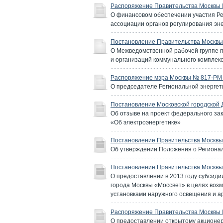
Распоряжение Правительства Москвы №
О финансовом обеспечении участия Ре
ассоциации органов регулирования эн
Постановление Правительства Москвы 
О Межведомственной рабочей группе п
и организаций коммунального комплек
Распоряжение мэра Москвы № 817-РМ о
О председателе Региональной энергет
Постановление Московской городской 
Об отзыве на проект федерального зак
«Об электроэнергетике»
Постановление Правительства Москвы 
Об утверждении Положения о Регионал
Постановление Правительства Москвы 
О предоставлении в 2013 году субсид
города Москвы «Моссвет» в целях возм
установками наружного освещения и а
Распоряжение Правительства Москвы №
О предоставлении открытому акционер