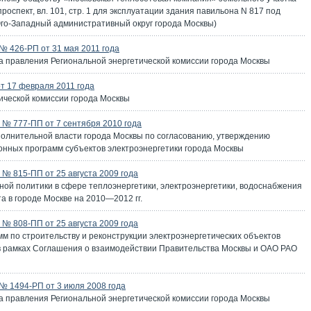
проспект, вл. 101, стр. 1 для эксплуатации здания павильона N 817 под
го-Западный административный округ города Москвы)
 426-РП от 31 мая 2011 года
а правления Региональной энергетической комиссии города Москвы
т 17 февраля 2011 года
ической комиссии города Москвы
№ 777-ПП от 7 сентября 2010 года
полнительной власти города Москвы по согласованию, утверждению
онных программ субъектов электроэнергетики города Москвы
№ 815-ПП от 25 августа 2009 года
ой политики в сфере теплоэнергетики, электроэнергетики, водоснабжения
а в городе Москве на 2010—2012 гг.
№ 808-ПП от 25 августа 2009 года
м по строительству и реконструкции электроэнергетических объектов
д в рамках Соглашения о взаимодействии Правительства Москвы и ОАО РАО
№ 1494-РП от 3 июля 2008 года
а правления Региональной энергетической комиссии города Москвы