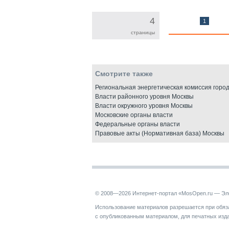
4
1
страницы
Смотрите также
Региональная энергетическая комиссия горо
Власти районного уровня Москвы
Власти окружного уровня Москвы
Московские органы власти
Федеральные органы власти
Правовые акты (Нормативная база) Москвы
© 2008—2026 Интернет-портал «MosOpen.ru — Эл
Использование материалов разрешается при обяза
с опубликованным материалом, для печатных изд