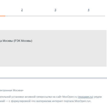
2
3
4
да Москвы (РЭК Москвы)
ектронная Москва»
тельной установке активной гиперссылки на сайт MosOpen.ru (
mosopen.ru
) рядом
аний — с формулировкой «по материалам интернет-портала MosOpen.ru».