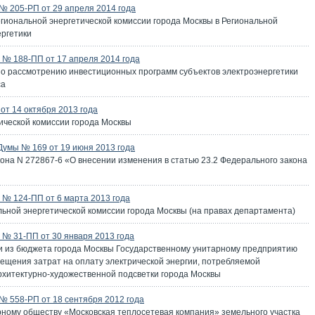
 205-РП от 29 апреля 2014 года
гиональной энергетической комиссии города Москвы в Региональной
ергетики
№ 188-ПП от 17 апреля 2014 года
о рассмотрению инвестиционных программ субъектов электроэнергетики
са
т 14 октября 2013 года
ической комиссии города Москвы
Думы № 169 от 19 июня 2013 года
она N 272867-6 «О внесении изменения в статью 23.2 Федерального закона
№ 124-ПП от 6 марта 2013 года
ьной энергетической комиссии города Москвы (на правах департамента)
№ 31-ПП от 30 января 2013 года
ии из бюджета города Москвы Государственному унитарному предприятию
ещения затрат на оплату электрической энергии, потребляемой
рхитектурно-художественной подсветки города Москвы
 558-РП от 18 сентября 2012 года
ному обществу «Московская теплосетевая компания» земельного участка