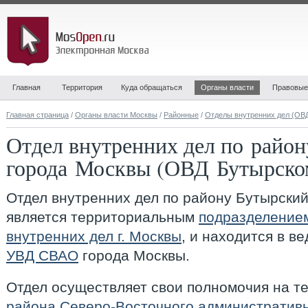
Главная
Территория
Куда обращаться
Органы власти
Правовые
Главная страница
/
Органы власти Москвы
/
Районные
/
Отделы внутренних дел (ОВ
Отдел внутренних дел по райо
города Москвы (ОВД Бутырско
Отдел внутренних дел по району Бутырски
является территориальным
подразделение
внутренних дел г. Москвы
, и находится в 
УВД СВАО
города Москвы.
Отдел осуществляет свои полномочия на т
района
Северо-Восточного административн