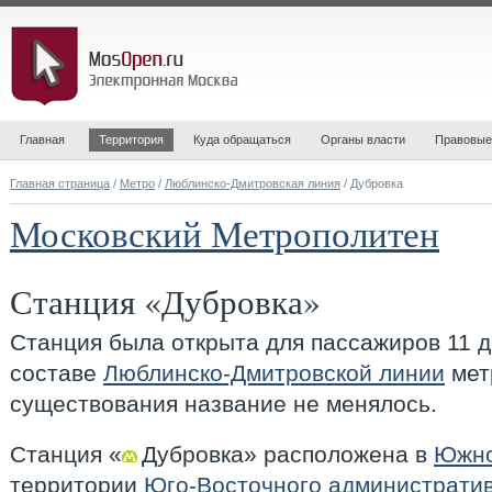
Главная
Территория
Куда обращаться
Органы власти
Правовые
Главная страница
/
Метро
/
Люблинско-Дмитровская линия
/ Дубровка
Московский Метрополитен
Станция «Дубровка»
Станция была открыта для пассажиров 11 д
составе
Люблинско-Дмитровской линии
метр
существования название не менялось.
Станция «
Дубровка
» расположена в
Южно
территории
Юго-Восточного административ