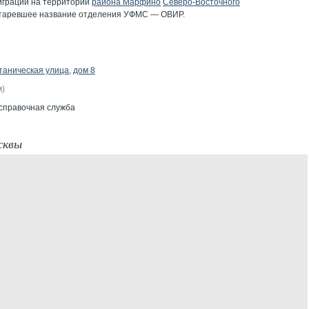
миграции на территории
района Марфино
Северо-Восточного
старевшее название отделения УФМС — ОВИР.
таническая улица
,
дом 8
м)
 справочная служба
сквы