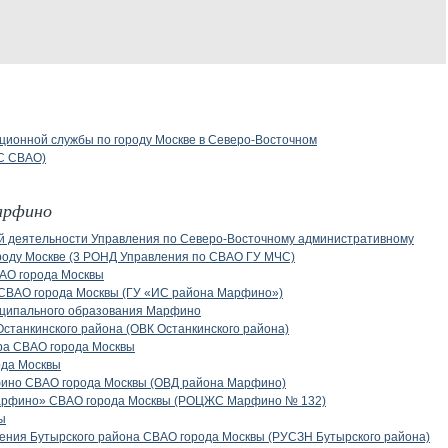
ционной службы по городу Москве в Северо-Восточном
С СВАО)
арфино
ой деятельности Управления по Северо-Восточному административному
ороду Москве (3 РОНД Управления по СВАО ГУ МЧС)
АО города Москвы
СВАО города Москвы (ГУ «ИС района Марфино»)
иципального образования Марфино
танкинского района (ОВК Останкинского района)
ра СВАО города Москвы
ода Москвы
фино СВАО города Москвы (ОВД района Марфино)
арфино» СВАО города Москвы (РОЦЖС Марфино № 132)
ы
ения Бутырского района СВАО города Москвы (РУСЗН Бутырского района)