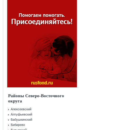
Районы Северо-Восточного
округа
Алексеевский
Алтуфьевский
Бабушкинский
Бибирево