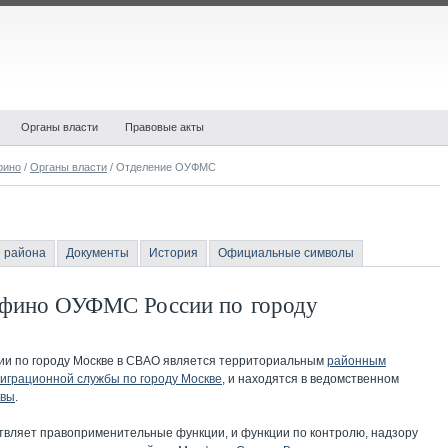
Органы власти
Правовые акты
фино
/
Органы власти
/ Отделение ОУФМС
 района
Документы
История
Официальные символы
рфино ОУФМС России по городу
и по городу Москве в СВАО
является территориальным
районным
играционной службы по городу Москве
, и находятся в ведомственном
квы
.
ляет правоприменительные функции, и функции по контролю, надзору