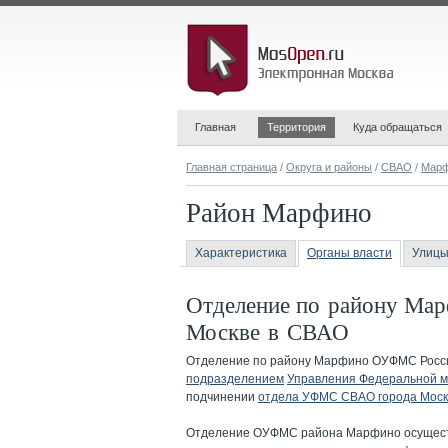
Главная
Территория
Куда обращаться
Главная страница
/
Округа и районы
/
СВАО
/
Мар
Район Марфино
Характеристика
Органы власти
Улицы
Отделение по району Ма
Москве в СВАО
Отделение по району Марфино ОУФМС Росси
подразделением
Управления Федеральной м
подчинении
отдела УФМС СВАО города Мос
Отделение ОУФМС района Марфино осуществ