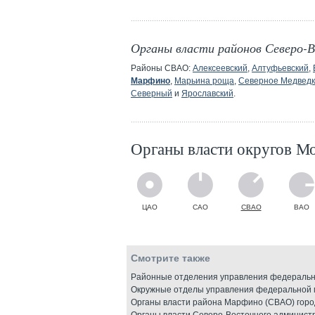
Органы власти районов Северо-
Районы СВАО:
Алексеевский
,
Алтуфьевский
,
Марфино
,
Марьина роща
,
Северное Медведк
Северный
и
Ярославский
.
Органы власти округов М
ЦАО
САО
СВАО
ВАО
Смотрите также
Районные отделения управления федеральн
Окружные отделы управления федеральной 
Органы власти района Марфино (СВАО) гор