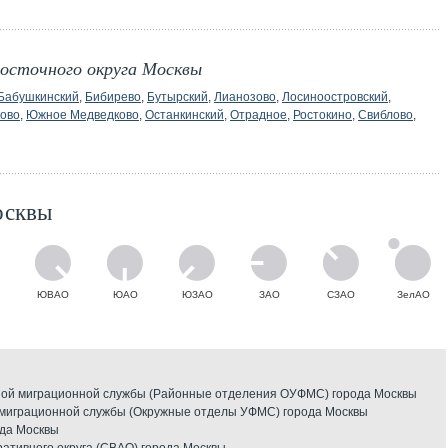
Восточного округа Москвы
Бабушкинский
,
Бибирево
,
Бутырский
,
Лианозово
,
Лосиноостровский
,
ово
,
Южное Медведково
,
Останкинский
,
Отрадное
,
Ростокино
,
Свиблово
,
осквы
ЮВАО
ЮАО
ЮЗАО
ЗАО
СЗАО
ЗелАО
ой миграционной службы (Районные отделения ОУФМС) города Москвы
миграционной службы (Окружные отделы УФМС) города Москвы
ода Москвы