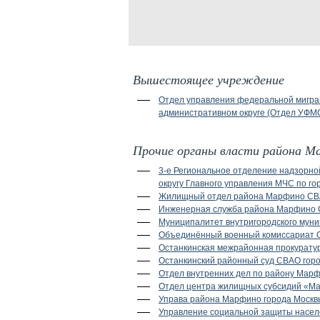
Вышестоящее учреждение
Отдел управления федеральной мигра
административном округе (Отдел УФМ
Прочие органы власти района М
3-е Региональное отделение надзорн
округу Главного управления МЧС по г
Жилищный отдел района Марфино СВ
Инженерная служба района Марфино 
Муниципалитет внутригородского мун
Объединённый военный комиссариат Ос
Останкинская межрайонная прокурату
Останкинский районный суд СВАО гор
Отдел внутренних дел по району Мар
Отдел центра жилищных субсидий «М
Управа района Марфино города Москв
Управление социальной защиты насел