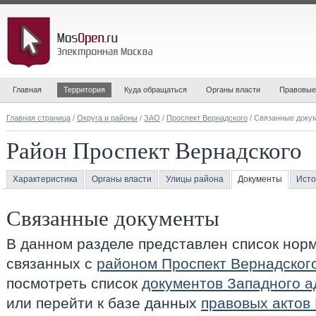
Главная
Территория
Куда обращаться
Органы власти
Правовые
Главная страница
/
Округа и районы
/
ЗАО
/
Проспект Вернадского
/ Связанные доку
Район Проспект Вернадского
Характеристика
Органы власти
Улицы района
Документы
Исто
Связанные документы
В данном разделе представлен список нор
связанных с
районом Проспект Вернадског
посмотреть список
документов Западного а
или перейти к базе данных
правовых актов