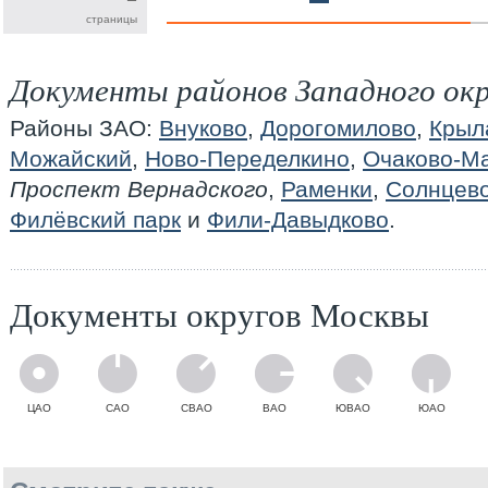
страницы
Документы районов Западного ок
Районы ЗАО:
Внуково
,
Дорогомилово
,
Крыл
Можайский
,
Ново-Переделкино
,
Очаково-М
Проспект Вернадского
,
Раменки
,
Солнцев
Филёвский парк
и
Фили-Давыдково
.
Документы округов Москвы
ЦАО
САО
СВАО
ВАО
ЮВАО
ЮАО