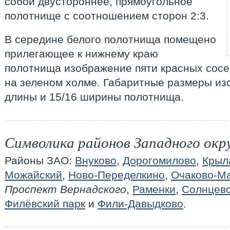
собой двустороннее, прямоугольное
полотнище с соотношением сторон 2:3.
В середине белого полотнища помещено
прилегающее к нижнему краю
полотнища изображение пяти красных сосе
на зеленом холме. Габаритные размеры из
длины и 15/16 ширины полотнища.
Символика районов Западного окр
Районы ЗАО:
Внуково
,
Дорогомилово
,
Крыл
Можайский
,
Ново-Переделкино
,
Очаково-М
Проспект Вернадского
,
Раменки
,
Солнцев
Филёвский парк
и
Фили-Давыдково
.