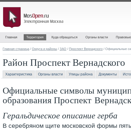
Главная
Территория
Куда обращаться
Органы власти
Правовые
Главная страница
/
Округа и районы
/
ЗАО
/
Проспект Вернадского
/ Официальные с
Район Проспект Вернадского
Характеристика
Органы власти
Улицы района
Документы
Исто
Официальные символы муницип
образования Проспект Вернадск
Геральдическое описание герба
В серебряном щите московской формы пять