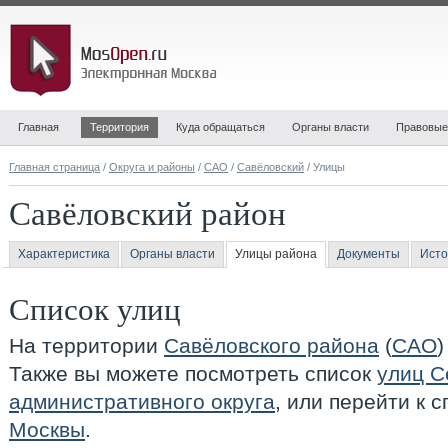
Главная
Территория
Куда обращаться
Органы власти
Правовые
Главная страница
/
Округа и районы
/
САО
/
Савёловский
/ Улицы
Савёловский район
Характеристика
Органы власти
Улицы района
Документы
Исто
Список улиц
На территории
Савёловского района
(
САО
)
Также вы можете посмотреть список
улиц С
административного округа
, или перейти к 
Москвы
.