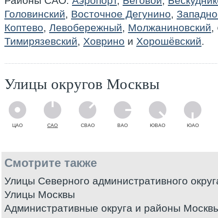
Районы САО:
Аэропорт
,
Беговой
,
Бескудник
Головинский
,
Восточное Дегунино
,
Западно
Коптево
,
Левобережный
,
Молжаниновский
,
Тимирязевский
,
Ховрино
и
Хорошёвский
.
Улицы округов Москвы
ЦАО
САО
СВАО
ВАО
ЮВАО
ЮАО
Смотрите также
Улицы Северного административного округ
Улицы Москвы
Административные округа и районы Москв