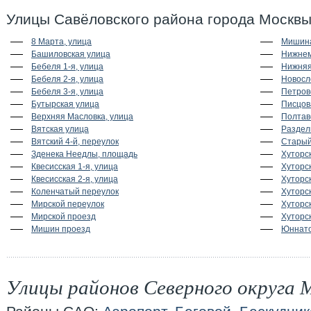
Улицы Савёловского района города Москвы
8 Марта, улица
Мишина
Башиловская улица
Нижнем
Бебеля 1-я, улица
Нижняя
Бебеля 2-я, улица
Новосл
Бебеля 3-я, улица
Петров
Бутырская улица
Писцов
Верхняя Масловка, улица
Полтав
Вятская улица
Раздел
Вятский 4-й, переулок
Старый
Зденека Неедлы, площадь
Хуторск
Квесисская 1-я, улица
Хуторск
Квесисская 2-я, улица
Хуторск
Коленчатый переулок
Хуторск
Мирской переулок
Хуторск
Мирской проезд
Хуторск
Мишин проезд
Юннато
Улицы районов Северного округа 