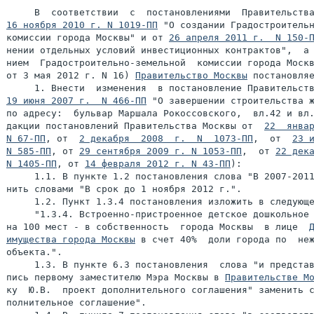
16 ноября 2010 г. N 1019-ПП
 "О создании Градостроительн
комиссии города Москвы" и от 
26 апреля 2011 г.  N 150-
нении отдельных условий инвестиционных контрактов",  а 
нием  Градостроительно-земельной  комиссии города Москв
от 3 мая 2012 г. N 16) 
Правительство Москвы
 постановляе
19 июня 2007 г.  N 466-ПП
 "О завершении строительства ж
по адресу:  бульвар Маршала Рокоссовского,  вл.42 и вл.
дакции постановлений Правительства Москвы от  
22  январ
N 67-ПП
, от  
2 декабря  2008  г.  N  1073-ПП
,  от  
23 и
N 585-ПП
, от 
29 сентября 2009 г. N 1053-ПП
,  от 
22 дека
N 1405-ПП
, от 
14 февраля 2012 г. N 43-ПП
):

     1.1. В пункте 1.2 постановления слова "В 2007-2011
нить словами "В срок до 1 ноября 2012 г.".

     1.2. Пункт 1.3.4 постановления изложить в следующе
     "1.3.4. Встроенно-пристроенное детское дошкольное 
на 100 мест - в собственность  города Москвы  в лице  
имущества города Москвы
 в счет 40%  доли города по  неж
объекта.".

     1.3. В пункте 6.3 постановления  слова "и представ
пись первому заместителю Мэра Москвы в 
Правительстве М
ку  Ю.В.  проект дополнительного соглашения" заменить с
полнительное соглашение".
