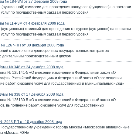
вы № 18-РЗМ от 27 февраля 2009 года
(аукционной) комиссии для проведения конкурсов (аукционов) на поставки
 услуг по государственным заказам первого уровня
ы № 11-РЗМ от 4 февраля 2009 года
(аукционных) комиссий для проведения конкурсов (аукционов) на поставки
 услуг по государственным заказам первого уровня
№ 1267-ПП от 30 декабря 2008 года
ний о заключении долгосрочных государственных контрактов
) с длительным производственным циклом
Думы № 348 от 24 декабря 2008 года
кона № 125141-5 «О внесении изменений в Федеральный закон «О
графии Российской Федерации» и Федеральный закон «О размещении
ние работ, оказание услуг для государственных и муниципальных нужд»
Думы № 338 от 17 декабря 2008 года
кона № 125130-5 «О внесении изменений в Федеральный закон «О
ов, выполнение работ, оказание услуг для государственных
 2923-РП от 10 декабря 2008 года
е Государственному учреждению города Москвы «Московские авиационные
мы «Москва-АЗН»