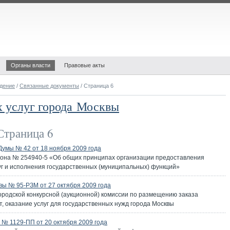
Органы власти
Правовые акты
дение
/
Связанные документы
/ Страница 6
х услуг города Москвы
траница 6
Думы № 42 от 18 ноября 2009 года
кона № 254940-5 «Об общих принципах организации предоставления
уг и исполнения государственных (муниципальных) функций»
ы № 95-РЗМ от 27 октября 2009 года
одской конкурсной (аукционной) комиссии по размещению заказа
т, оказание услуг для государственных нужд города Москвы
№ 1129-ПП от 20 октября 2009 года