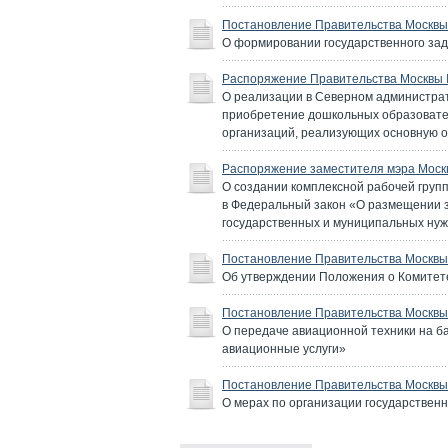
Постановление Правительства Москвы 
О формировании государственного зад
Распоряжение Правительства Москвы №
О реализации в Северном администрат
приобретение дошкольных образовател
организаций, реализующих основную 
Распоряжение заместителя мэра Москв
О создании комплексной рабочей груп
в Федеральный закон «О размещении за
государственных и муниципальных нуж
Постановление Правительства Москвы 
Об утверждении Положения о Комитете
Постановление Правительства Москвы 
О передаче авиационной техники на б
авиационные услуги»
Постановление Правительства Москвы 
О мерах по организации государственно