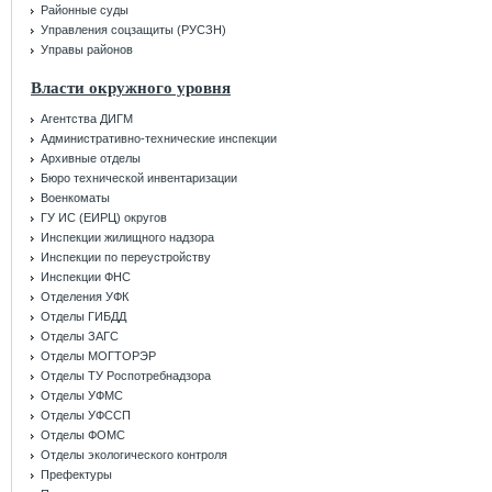
Районные суды
Управления соцзащиты (РУСЗН)
Управы районов
Власти окружного уровня
Агентства ДИГМ
Административно-технические инспекции
Архивные отделы
Бюро технической инвентаризации
Военкоматы
ГУ ИС (ЕИРЦ) округов
Инспекции жилищного надзора
Инспекции по переустройству
Инспекции ФНС
Отделения УФК
Отделы ГИБДД
Отделы ЗАГС
Отделы МОГТОРЭР
Отделы ТУ Роспотребнадзора
Отделы УФМС
Отделы УФССП
Отделы ФОМС
Отделы экологического контроля
Префектуры