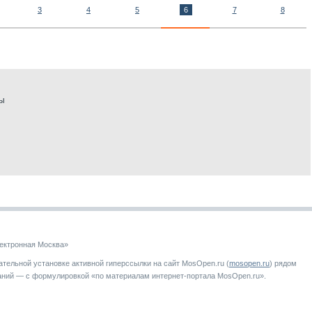
3
4
5
6
7
8
вы
ектронная Москва»
тельной установке активной гиперссылки на сайт MosOpen.ru (
mosopen.ru
) рядом
аний — с формулировкой «по материалам интернет-портала MosOpen.ru».