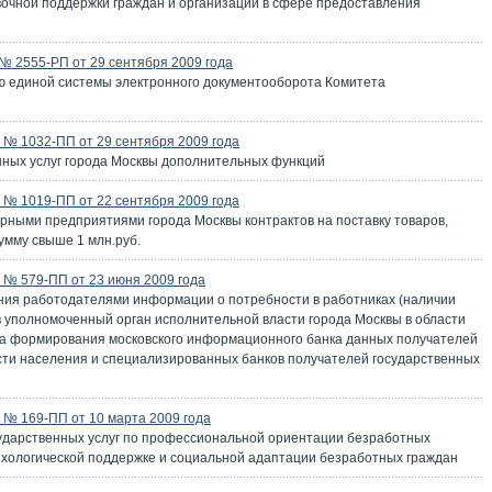
очной поддержки граждан и организаций в сфере предоставления
 2555-РП от 29 сентября 2009 года
ю единой системы электронного документооборота Комитета
№ 1032-ПП от 29 сентября 2009 года
нных услуг города Москвы дополнительных функций
№ 1019-ПП от 22 сентября 2009 года
рными предприятиями города Москвы контрактов на поставку товаров,
умму свыше 1 млн.руб.
№ 579-ПП от 23 июня 2009 года
ния работодателями информации о потребности в работниках (наличии
в уполномоченный орган исполнительной власти города Москвы в области
ка формирования московского информационного банка данных получателей
ости населения и специализированных банков получателей государственных
№ 169-ПП от 10 марта 2009 года
ударственных услуг по профессиональной ориентации безработных
сихологической поддержке и социальной адаптации безработных граждан