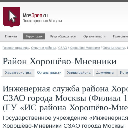
Главная
Территория
Куда обращаться
Органы власти
Правовые
Главная страница
/
Округа и районы
/
СЗАО
/
Хорошёво-Мневники
/
Органы власти
/ 
Район Хорошёво-Мневники
Характеристика
Органы власти
Улицы района
Документы
Исто
Инженерная служба района Хо
СЗАО города Москвы (Филиал 1
(ГУ «ИС района Хорошёво-Мне
Государственное учреждение «
Инженерная
Хорошёво-Мневники СЗАО города Москвы