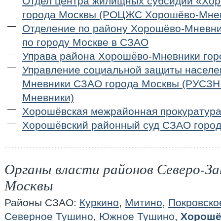
Отдел центра жилищных субсидий «Хо
города Москвы (РОЦЖС Хорошёво-Мне
Отделение по району Хорошёво-Мневн
по городу Москве в СЗАО
Управа района Хорошёво-Мневники гор
Управление социальной защиты населе
Мневники СЗАО города Москвы (РУСЗН
Мневники)
Хорошёвская межрайонная прокуратур
Хорошёвский районный суд СЗАО горо
Органы власти районов Северо-За
Москвы
Районы СЗАО:
Куркино
,
Митино
,
Покровско
Северное Тушино
,
Южное Тушино
,
Хорошё