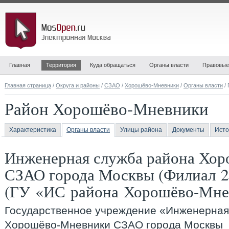
Главная
Территория
Куда обращаться
Органы власти
Правовые
Главная страница
/
Округа и районы
/
СЗАО
/
Хорошёво-Мневники
/
Органы власти
/ 
Район Хорошёво-Мневники
Характеристика
Органы власти
Улицы района
Документы
Исто
Инженерная служба района Хо
СЗАО города Москвы (Филиал 2
(ГУ «ИС района Хорошёво-Мне
Государственное учреждение «
Инженерная
Хорошёво-Мневники СЗАО города Москвы