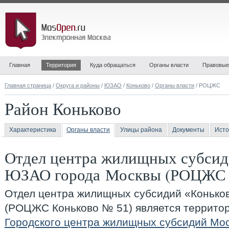
Главная
Территория
Куда обращаться
Органы власти
Правовые
Главная страница
/
Округа и районы
/
ЮЗАО
/
Коньково
/
Органы власти
/ РОЦЖС
Район Коньково
Характеристика
Органы власти
Улицы района
Документы
Исто
Отдел центра жилищных субсид
ЮЗАО города Москвы (РОЦЖС 
Отдел центра жилищных субсидий «Конько
(РОЦЖС Коньково № 51)
является террит
Городского центра жилищных субсидий Мо