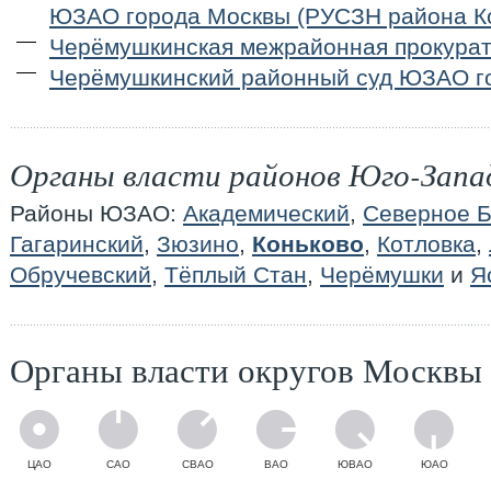
ЮЗАО города Москвы (РУСЗН района К
Черёмушкинская межрайонная прокура
Черёмушкинский районный суд ЮЗАО г
Органы власти районов Юго-Запа
Районы ЮЗАО:
Академический
,
Северное Б
Гагаринский
,
Зюзино
,
Коньково
,
Котловка
,
Обручевский
,
Тёплый Стан
,
Черёмушки
и
Я
Органы власти округов Москвы
ЦАО
САО
СВАО
ВАО
ЮВАО
ЮАО