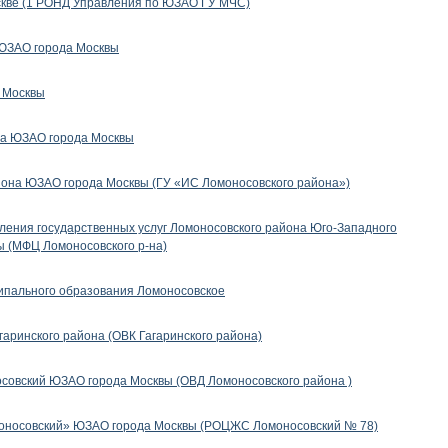
скве (1 РОНД Управления по ЮЗАО ГУ МЧС)
 ЮЗАО города Москвы
 Москвы
а ЮЗАО города Москвы
она ЮЗАО города Москвы (ГУ «ИС Ломоносовского района»)
ения государственных услуг Ломоносовского района Юго-Западного
ы (МФЦ Ломоносовского р-на)
ипального образования Ломоносовское
аринского района (ОВК Гагаринского района)
осовский ЮЗАО города Москвы (ОВД Ломоносовского района )
оносовский» ЮЗАО города Москвы (РОЦЖС Ломоносовский № 78)