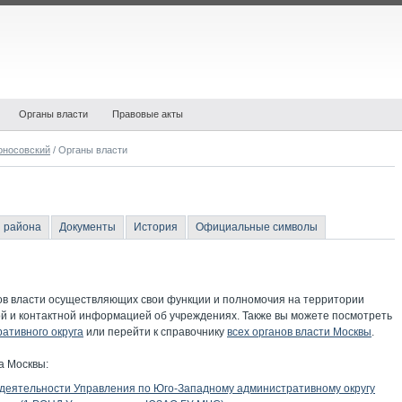
Органы власти
Правовые акты
оносовский
/ Органы власти
 района
Документы
История
Официальные символы
ов власти осуществляющих свои функции и полномочия на территории
ой и контактной информацией об учреждениях. Также вы можете посмотреть
ативного округа
или перейти к справочнику
всех органов власти Москвы
.
а Москвы:
 деятельности Управления по Юго-Западному административному округу