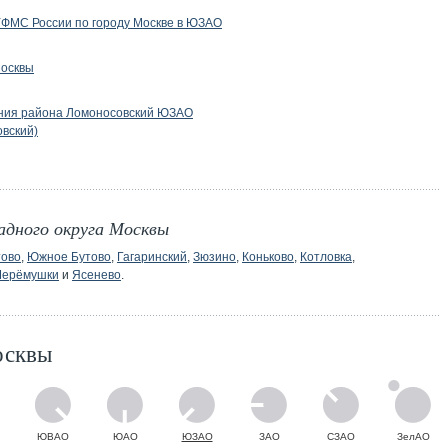
УФМС России по городу Москве в ЮЗАО
Москвы
ния района Ломоносовский ЮЗАО
вский)
адного округа Москвы
тово
,
Южное Бутово
,
Гагаринский
,
Зюзино
,
Коньково
,
Котловка
,
Черёмушки
и
Ясенево
.
осквы
ЮВАО
ЮАО
ЮЗАО
ЗАО
СЗАО
ЗелАО