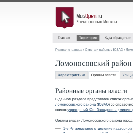
Главная
Территория
Куда обращаться
Главная страница
/
Округа и районы
/
ЮЗАО
/
Лом
Ломоносовский район
Характеристика
Органы власти
Улицы
Районные органы власти
В данном разделе представлен список орган
Ломоносовского района
(
ЮЗАО
) со справочн
список
учреждений Юго-Западного администр
Органы власти Ломоносовского района город
1-е Региональное отделение надзорной