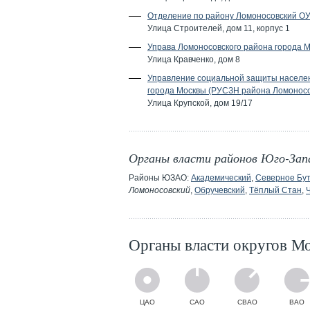
Отделение по району Ломоносовский О
Улица Строителей, дом 11, корпус 1
Управа Ломоносовского района города 
Улица Кравченко, дом 8
Управление социальной защиты населе
города Москвы (РУСЗН района Ломоносо
Улица Крупской, дом 19/17
Органы власти районов Юго-Зап
Районы ЮЗАО:
Академический
,
Северное Бу
Ломоносовский
,
Обручевский
,
Тёплый Стан
,
Органы власти округов М
ЦАО
САО
СВАО
ВАО