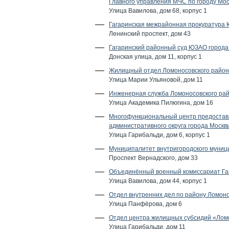
Главного управления МЧС по городу Мо
Улица Вавилова, дом 68, корпус 1
Гагаринская межрайонная прокуратура
Ленинский проспект, дом 43
Гагаринский районный суд ЮЗАО города
Донская улица, дом 11, корпус 1
Жилищный отдел Ломоносовского район
Улица Марии Ульяновой, дом 11
Инженерная служба Ломоносовского рай
Улица Академика Пилюгина, дом 16
Многофункциональный центр предоставл
административного округа города Москв
Улица Гарибальди, дом 6, корпус 1
Муниципалитет внутригородского муниц
Проспект Вернадского, дом 33
Объединённый военный комиссариат Гаг
Улица Вавилова, дом 44, корпус 1
Отдел внутренних дел по району Ломон
Улица Панфёрова, дом 6
Отдел центра жилищных субсидий «Лом
Улица Гарибальди, дом 11