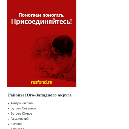
Районы Юго-Западного округа
Академический
Бутово Северное
Бутово Южное
Гагаринский
Зюзино