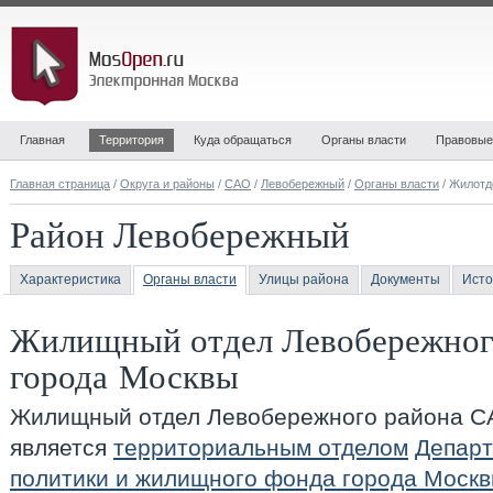
Главная
Территория
Куда обращаться
Органы власти
Правовые
Главная страница
/
Округа и районы
/
САО
/
Левобережный
/
Органы власти
/ Жилотд
Район Левобережный
Характеристика
Органы власти
Улицы района
Документы
Исто
Жилищный отдел Левобережног
города Москвы
Жилищный отдел Левобережного района С
является
территориальным отделом
Депар
политики и жилищного фонда города Моск