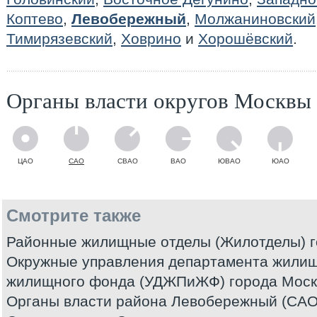
Коптево
,
Левобережный
,
Молжаниновский
Тимирязевский
,
Ховрино
и
Хорошёвский
.
Органы власти округов Москвы
ЦАО
САО
СВАО
ВАО
ЮВАО
ЮАО
Смотрите также
Районные жилищные отделы (Жилотделы) 
Окружные управления департамента жилищ
жилищного фонда (УДЖПиЖФ) города Мос
Органы власти района Левобережный (САО