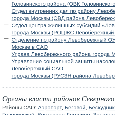
Головинского района (ОВК Головинского
Отдел внутренних дел по району Лево
города Москвы (ОВД района Левобереж
Отдел центра жилищных субсидий «Ле
города Москвы (РОЦЖС Левобережный
Отделение по району Левобережный ОУ
Москве в САО
Управа Левобережного района города 
Управление социальной защиты населе
Левобережный САО
города Москвы (РУСЗН района Левобе
Органы власти районов Северного
Районы САО:
Аэропорт
,
Беговой
,
Бескудник
Головинский
,
Восточное Дегунино
,
Западно