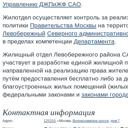
Управлению ДЖПиЖФ САО
.
Жилотдел осуществляет контроль за реал
политики
Правительства Москвы
на террит
Левобережный
Северного административно
в пределах компетенции
Департамента
.
Жилищный отдел Левобережного района С
участвует в разработке единой жилищной п
направленной на реализацию права жител
путём предоставления бесплатно либо за д
благоустроенных жилых помещений (жилых
федеральными законами и
законами город
Контактная информация
Адрес:
125310
, г.Москва,
Волоколамское шоссе
,
дом 7