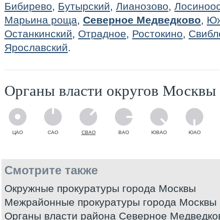
Бибирево
,
Бутырский
,
Лианозово
,
Лосиноос
Марьина роща
,
Северное Медведково
,
Юж
Останкинский
,
Отрадное
,
Ростокино
,
Свибл
Ярославский
.
Органы власти округов Москвы
ЦАО
САО
СВАО
ВАО
ЮВАО
ЮАО
Смотрите также
Окружные прокуратуры города Москвы
Межрайонные прокуратуры города Москвы
Органы власти района Северное Медведко