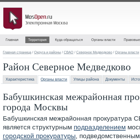
Главная
Территория
Куда обращаться
Органы власти
Правовые
Главная страница
/
Округа и районы
/
СВАО
/
Северное Медведково
/
Органы власти
Район Северное Медведково
Характеристика
Органы власти
Улицы района
Документы
Исто
Бабушкинская межрайонная пр
города Москвы
Бабушкинская межрайонная прокуратура С
является структурным
подразделением
мос
городской прокуратуры
, подведомственны