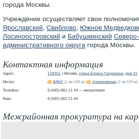
города Москвы.
Учреждение осуществляет свои полномочия
Ярославский
,
Свиблово
,
Южное Медведков
Лосиноостровский
и
Бабушкинский
Северо-
административного округа
города Москвы.
Контактная информация
Адрес:
129301
, г.Москва,
улица Бориса Галушкина
,
дом 15
Метро:
ВДНХ
(1 км 100 м)
,
Алексеевская
(2 км 100 м)
Телефон:
8 (495) 682-21-44 — канцелярия
Факс:
8 (495) 682-21-44
Межрайонная прокуратура на ка