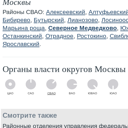
Москвы
Районы СВАО:
Алексеевский
,
Алтуфьевски
Бибирево
,
Бутырский
,
Лианозово
,
Лосиноос
Марьина роща
,
Северное Медведково
,
Юж
Останкинский
,
Отрадное
,
Ростокино
,
Свибл
Ярославский
.
Органы власти округов Москвы
ЦАО
САО
СВАО
ВАО
ЮВАО
ЮАО
Смотрите также
Районные отделения управления федераль