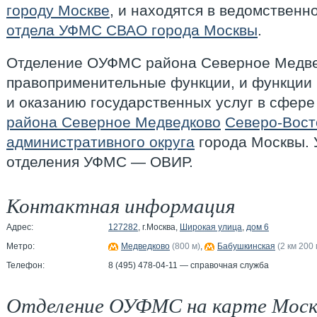
городу Москве
, и находятся в ведомственн
отдела УФМС СВАО города Москвы
.
Отделение ОУФМС района Северное Медве
правоприменительные функции, и функции 
и оказанию государственных услуг в сфере
района Северное Медведково
Северо-Вост
административного округа
города Москвы. 
отделения УФМС — ОВИР.
Контактная информация
Адрес:
127282
, г.Москва,
Широкая улица
,
дом 6
Метро:
Медведково
(800 м)
,
Бабушкинская
(2 км 200 
Телефон:
8 (495) 478-04-11 — справочная служба
Отделение ОУФМС на карте Мос