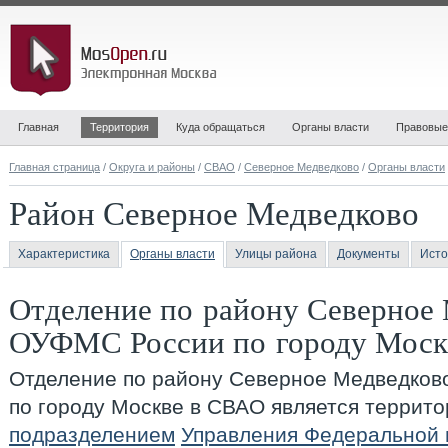
Главная
Территория
Куда обращаться
Органы власти
Правовые
Главная страница
/
Округа и районы
/
СВАО
/
Северное Медведково
/
Органы власти
Район Северное Медведково
Характеристика
Органы власти
Улицы района
Документы
Исто
Отделение по району Северное
ОУФМС России по городу Моск
Отделение по району Северное Медведко
по городу Москве в СВАО
является террит
подразделением
Управления Федеральной 