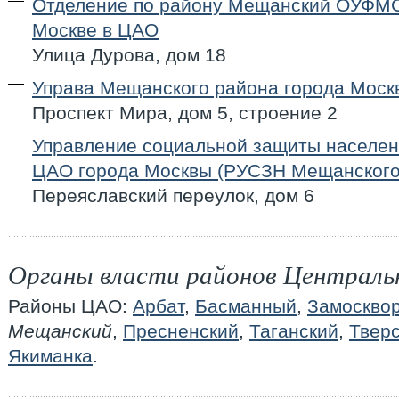
Отделение по району Мещанский ОУФМС
Москве в ЦАО
Улица Дурова, дом 18
Управа Мещанского района города Моск
Проспект Мира, дом 5, строение 2
Управление социальной защиты населе
ЦАО города Москвы (РУСЗН Мещанского
Переяславский переулок, дом 6
Органы власти районов Централь
Районы ЦАО:
Арбат
,
Басманный
,
Замоскво
Мещанский
,
Пресненский
,
Таганский
,
Твер
Якиманка
.