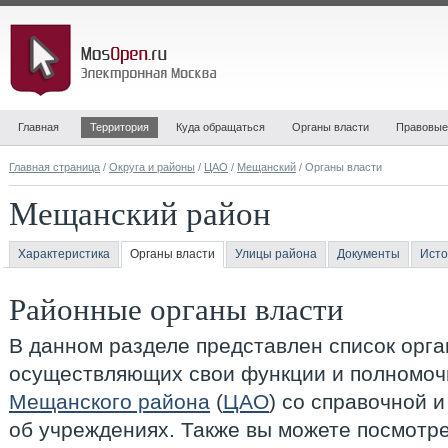
Главная
Территория
Куда обращаться
Органы власти
Правовые
Главная страница
/
Округа и районы
/
ЦАО
/
Мещанский
/ Органы власти
Мещанский район
Характеристика
Органы власти
Улицы района
Документы
Исто
Районные органы власти
В данном разделе представлен список орга
осуществляющих свои функции и полномоч
Мещанского района
(
ЦАО
) со справочной 
об учреждениях. Также вы можете посмотр