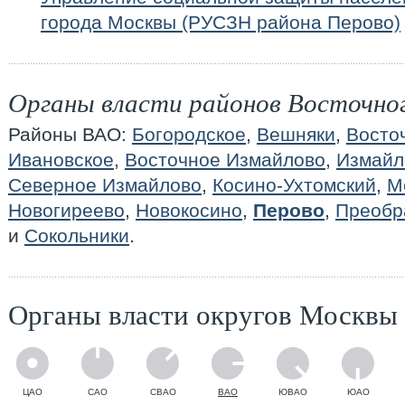
города Москвы (РУСЗН района Перово)
Органы власти районов Восточно
Районы ВАО:
Богородское
,
Вешняки
,
Восто
Ивановское
,
Восточное Измайлово
,
Измайл
Северное Измайлово
,
Косино-Ухтомский
,
М
Новогиреево
,
Новокосино
,
Перово
,
Преобр
и
Сокольники
.
Органы власти округов Москвы
ЦАО
САО
СВАО
ВАО
ЮВАО
ЮАО