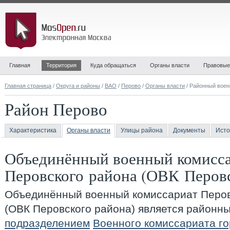
Главная
Территория
Куда обращаться
Органы власти
Правовые
Главная страница
/
Округа и районы
/
ВАО
/
Перово
/
Органы власти
/ Районный воен
Район Перово
Характеристика
Органы власти
Улицы района
Документы
Исто
Объединённый военный комисс
Перовского района (ОВК Перовс
Объединённый военный комиссариат Перов
(ОВК Перовского района)
является районн
подразделением
Военного комиссариата г