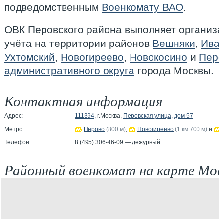
подведомственным
Военкомату ВАО
.
ОВК Перовского района выполняет организ
учёта на территории районов
Вешняки
,
Ива
Ухтомский
,
Новогиреево
,
Новокосино
и
Пер
административного округа
города Москвы.
Контактная информация
Адрес:
111394
, г.Москва,
Перовская улица
,
дом 57
Метро:
Перово
(800 м)
,
Новогиреево
(1 км 700 м)
и
Телефон:
8 (495) 306-46-09 — дежурный
Районный военкомат на карте Мо