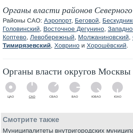
Органы власти районов Северного
Районы САО:
Аэропорт
,
Беговой
,
Бескудник
Головинский
,
Восточное Дегунино
,
Западно
Коптево
,
Левобережный
,
Молжаниновский
,
Тимирязевский
,
Ховрино
и
Хорошёвский
.
Органы власти округов Москвы
ЦАО
САО
СВАО
ВАО
ЮВАО
ЮАО
Смотрите также
Муниципалитеты внутригородских муницип