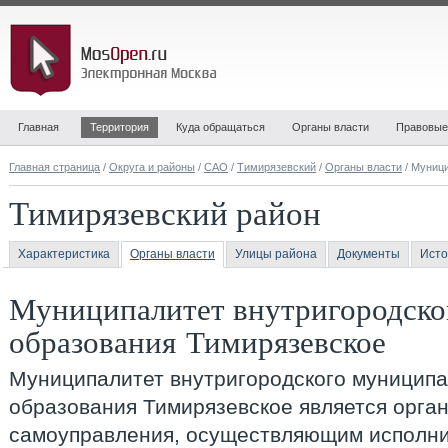
Главная
Территория
Куда обращаться
Органы власти
Правовые
Главная страница
/
Округа и районы
/
САО
/
Тимирязевский
/
Органы власти
/ Муниц
Тимирязевский район
Характеристика
Органы власти
Улицы района
Документы
Исто
Муниципалитет внутригородско
образования Тимирязевское
Муниципалитет внутригородского муниципа
образования Тимирязевское
является орга
самоуправления, осуществляющим исполни