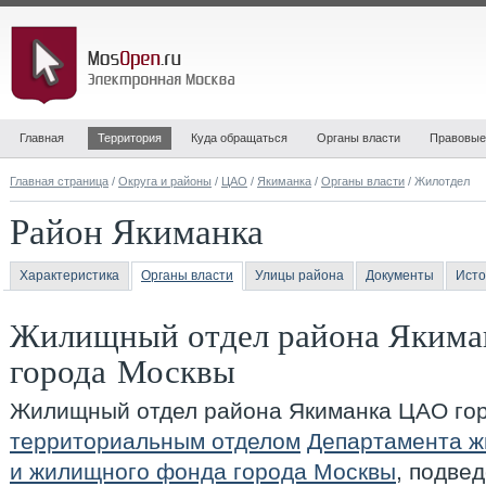
Главная
Территория
Куда обращаться
Органы власти
Правовые
Главная страница
/
Округа и районы
/
ЦАО
/
Якиманка
/
Органы власти
/ Жилотдел
Район Якиманка
Характеристика
Органы власти
Улицы района
Документы
Исто
Жилищный отдел района Яким
города Москвы
Жилищный отдел района Якиманка ЦАО го
территориальным отделом
Департамента ж
и жилищного фонда города Москвы
, подве