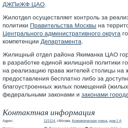
ДЖПиЖФ ЦАО
.
Жилотдел осуществляет контроль за реал
политики
Правительства Москвы
на террит
Центрального административного округа
го
компетенции
Департамента
.
Жилищный отдел района Якиманка ЦАО гор
в разработке единой жилищной политики г
на реализацию права жителей столицы на 
предоставления бесплатно либо за доступ
благоустроенных жилых помещений (жилых
федеральными законами и
законами город
Контактная информация
Адрес:
115114
, г.Москва,
Кожевническая улица
,
дом 1 А