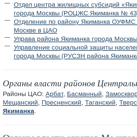
Отдел центра жилищных субсидий «Як
города Москвы (РОЦЖС Якиманка № 43
Отделение по району Якиманка ОУФМС 
Москве в ЦАО
Управа района Якиманка города Москв
Управление социальной защиты населе
города Москвы (РУСЗН района Якиманк
Органы власти районов Централь
Районы ЦАО:
Арбат
,
Басманный
,
Замоскво
Мещанский
,
Пресненский
,
Таганский
,
Тверс
Якиманка
.