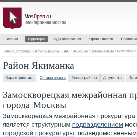
Главная
Территория
Куда обращаться
Органы власти
Правовые
Главная страница
/
Округа и районы
/
ЦАО
/
Якиманка
/
Органы власти
/ Межрайонна
Район Якиманка
Характеристика
Органы власти
Улицы района
Документы
Исто
Замоскворецкая межрайонная п
города Москвы
Замоскворецкая межрайонная прокуратура
является структурным
подразделением
мос
городской прокуратуры
, подведомственны