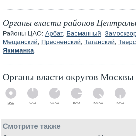
Органы власти районов Централь
Районы ЦАО:
Арбат
,
Басманный
,
Замоскво
Мещанский
,
Пресненский
,
Таганский
,
Тверс
Якиманка
.
Органы власти округов Москвы
ЦАО
САО
СВАО
ВАО
ЮВАО
ЮАО
Смотрите также