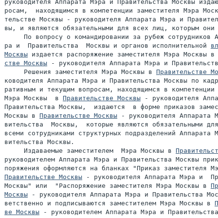
руководителя Аппарата Мэра и Правительства Москвы издаю
росам,  находящимся в компетенции заместителя Мэра Моск
тельстве Москвы - руководителя Аппарата Мэра и Правител
вы, и являются обязательными для всех лиц, которым они 
     По вопросу о командировании за рубеж сотрудников А
ра и  Правительства  Москвы и органов исполнительной 
вл
Москвы
 издается распоряжение заместителя Мэра Москвы в
стве Москвы
 - руководителя Аппарата Мэра и Правительств
     Решения заместителя Мэра Москвы в 
Правительстве М
ководителя Аппарата Мэра и Правительства Москвы по кадр
ративным и текущим вопросам, находящимся в компетенции 
Мэра Москвы  в 
Правительстве Москвы
 - руководителя Аппа
Правительства Москвы,  издаются  в форме приказов замес
Москвы в 
Правительстве Москвы
 - руководителя Аппарата М
вительства  Москвы,  которые являются обязательными для
всеми сотрудниками структурных подразделений Аппарата М
вительства Москвы.

     Издаваемые заместителем  Мэра Москвы в 
Правительс
руководителем Аппарата Мэра и Правительства Москвы прик
Правительстве Москвы
 - руководителя Аппарата Мэра и  Пр
Москвы" или  "Распоряжение заместителя Мэра Москвы в 
Пр
Москвы
 - руководителя Аппарата Мэра и Правительства Мос
ветственно и подписываются заместителем Мэра Москвы в 
ве Москвы
 - руководителем Аппарата Мэра и Правительства