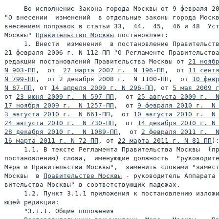
     Во исполнение Закона города Москвы от 9 февраля 20
"О внесении  изменений  в отдельные законы города Москв
внесением поправок в статьи 33,  44,  45,  46 и 48  Уст
Москвы" 
Правительство Москвы
 постановляет:

     1. Внести  изменения  в постановление Правительств
21 февраля 2006 г. N 112-ПП "О Регламенте Правительства
редакции постановлений Правительства Москвы от 
21 ноябр
N 903-ПП
,  от  
27 марта 2007 г.  N 196-ПП
,  от 
11 сентя
N 799-ПП
,  от 2 декабря 2008 г.  N 1100-ПП,  от 
10 февр
N 87-ПП
, от 
14 апреля 2009 г. N 296-ПП
, от 
5 мая 2009 
от 
23 июня 2009 г.  N 597-ПП
,  от 
25 августа 2009 г.  
17 ноября 2009 г.  N 1257-ПП
,  от 
9 февраля 2010 г.  N
3 августа 2010 г.  N 661-ПП
,  от 
10 августа 2010 г.  N
24 августа 2010 г.  N 730-ПП
,  от 
14 декабря 2010 г. N
28 декабря 2010 г.  N 1089-ПП
,  от 
2 февраля 2011 г.  
16 марта 2011 г. N 72-ПП
, от 
22 марта 2011 г. N 81-ПП
):
     1.1. В тексте Регламента Правительства Москвы  (пр
постановлению) слова,  именующие должность  "руководите
Мэра и Правительства Москвы",  заменить словами "замест
Москвы  в 
Правительстве Москвы
 - руководитель Аппарата 
вительства Москвы" в соответствующих падежах.

     1.2. Пункт 3.1.1 приложения к постановлению изложи
ющей редакции:

     "3.1.1. Общие положения
