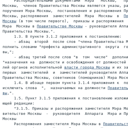
     Распорядительными документами  Мэра   Москвы,   Пр
Москвы,  членов Правительства Москвы являются указы, ра
поручения Мэра Москвы,  постановления и распоряжения Пр
Москвы, распоряжения  заместителей  Мэра  Москвы  в  
Пр
Москвы
 (в том числе первого),  приказы и распоряжения  
Мэра  Москвы в 
Правительстве Москвы
 - руководителя Аппа
Правительства Москвы.".

     1.3. В пункте 3.1.2 приложения к постановлению:

     - абзац  второй  после слов "члена Правительства М
полнить словами "префекта административного  округа  го
вы,";

     - абзац третий после слов "в  том  числе"  дополни
"назначения на  должности и освобождения от должностей 
лей органов исполнительной 
власти города Москвы
 и их за
первых  заместителей  и  заместителей руководителя Аппа
Правительства Москвы, советников (помощников) Мэра Моск
     1.4. В абзаце первом пункта 3.1.4 приложения к  по
исключить слова  ",  назначаемых на должности 
Правитель
вы
,".

     1.5. Пункт 3.1.5 приложения к постановлению изложи
ющей редакции:

     "3.1.5. Приказы и распоряжения заместителя Мэра Мо
вительстве Москвы  -  руководителя  Аппарата  Мэра и Пр
Москвы

     Распоряжения заместителя Мэра Москвы в 
Правительс