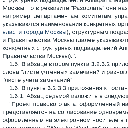
Москвы, то в реквизите "Разослать" они н
например, департаментам, комитетам, упр
указываются наименования конкретных орг
власти города Москвы
), структурным подр
и Правительства Москвы (далее указывают
конкретных структурных подразделений Ап
Правительства Москвы).".
1.5. В абзаце втором пункта 3.2.3.2 при
слова "листе учтенных замечаний и разног
"листе учета замечаний".
1.6. В пункте 3.2.3.3 приложения к поста
1.6.1. Абзац седьмой изложить в следую
"Проект правового акта, оформленный н
представляется на согласование одновреме
оформленным на электронном носителе в т
совместимом с "Word for Windows" (наличи