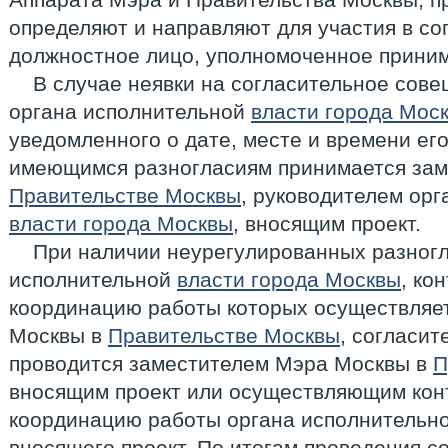
определяют и направляют для участия в с
должностное лицо, уполномоченное прини
В случае неявки на согласительное сов
органа исполнительной
власти города Мос
уведомленного о дате, месте и времени ег
имеющимся разногласиям принимается зам
Правительстве Москвы
, руководителем ор
власти города Москвы
, вносящим проект.
При наличии неурегулированных разног
исполнительной
власти города Москвы
, ко
координацию работы которых осуществляе
Москвы в
Правительстве Москвы
, согласи
проводится заместителем Мэра Москвы в
П
вносящим проект или осуществляющим конт
координацию работы органа исполнительн
вносящего проект. По итогам проведения с