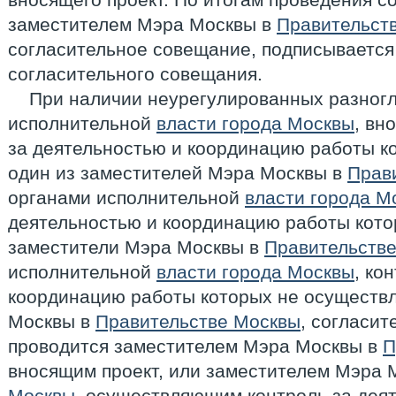
заместителем Мэра Москвы в
Правительст
согласительное совещание, подписывается
согласительного совещания.
При наличии неурегулированных разног
исполнительной
власти города Москвы
, вн
за деятельностью и координацию работы к
один из заместителей Мэра Москвы в
Прав
органами исполнительной
власти города М
деятельностью и координацию работы кото
заместители Мэра Москвы в
Правительств
исполнительной
власти города Москвы
, ко
координацию работы которых не осуществ
Москвы в
Правительстве Москвы
, согласи
проводится заместителем Мэра Москвы в
П
вносящим проект, или заместителем Мэра 
Москвы
, осуществляющим контроль за дея