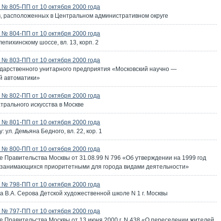
№ 805-ПП от 10 октября 2000 года
, расположенных в Центральном административном округе
№ 804-ПП от 10 октября 2000 года
епихинскому шоссе, вл. 13, корп. 2
№ 803-ПП от 10 октября 2000 года
ударственного унитарного предприятия «Московский научно —
й автоматики»
№ 802-ПП от 10 октября 2000 года
трального искусства в Москве
№ 801-ПП от 10 октября 2000 года
 ул. Демьяна Бедного, вл. 22, кор. 1
№ 800-ПП от 10 октября 2000 года
 Правительства Москвы от 31.08.99 N 796 «Об утверждении на 1999 год
, занимающихся приоритетными для города видами деятельности»
№ 798-ПП от 10 октября 2000 года
а В.А. Серова Детской художественной школе N 1 г. Москвы
№ 797-ПП от 10 октября 2000 года
е Правительства Москвы от 13 июня 2000 г. N 438 «О переселении жителей