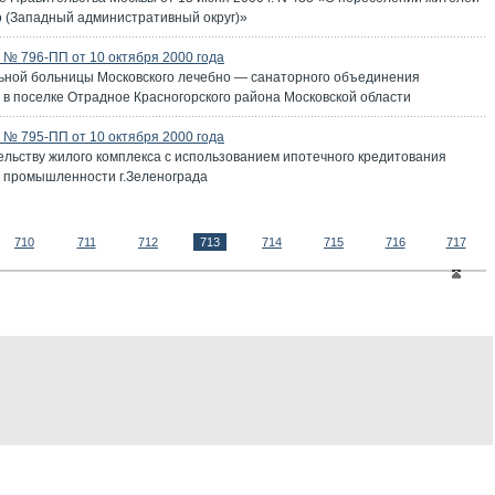
 (Западный административный округ)»
№ 796-ПП от 10 октября 2000 года
ьной больницы Московского лечебно — санаторного объединения
 в поселке Отрадное Красногорского района Московской области
№ 795-ПП от 10 октября 2000 года
ельству жилого комплекса с использованием ипотечного кредитования
й промышленности г.Зеленограда
710
711
712
713
714
715
716
717