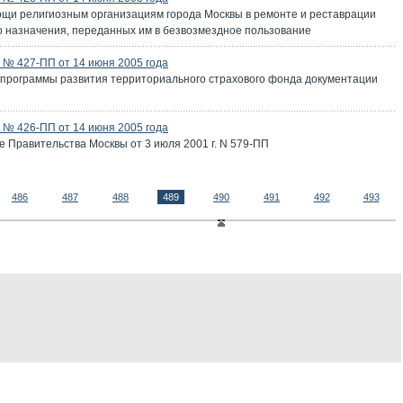
щи религиозным организациям города Москвы в ремонте и реставрации
о назначения, переданных им в безвозмездное пользование
№ 427-ПП от 14 июня 2005 года
 программы развития территориального страхового фонда документации
№ 426-ПП от 14 июня 2005 года
 Правительства Москвы от 3 июля 2001 г. N 579-ПП
486
487
488
489
490
491
492
493