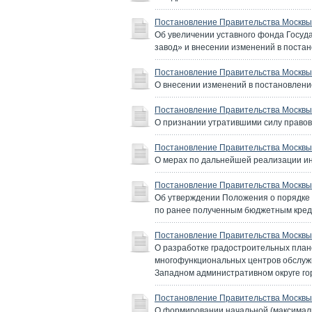
Постановление Правительства Москвы 
Об увеличении уставного фонда Госуд
завод» и внесении изменений в постан
Постановление Правительства Москвы 
О внесении изменений в постановление
Постановление Правительства Москвы 
О признании утратившими силу правов
Постановление Правительства Москвы 
О мерах по дальнейшей реализации инв
Постановление Правительства Москвы 
Об утверждении Положения о порядке 
по ранее полученным бюджетным кред
Постановление Правительства Москвы 
О разработке градостроительных план
многофункциональных центров обслужи
Западном административном округе го
Постановление Правительства Москвы 
О формировании начальной (максималь