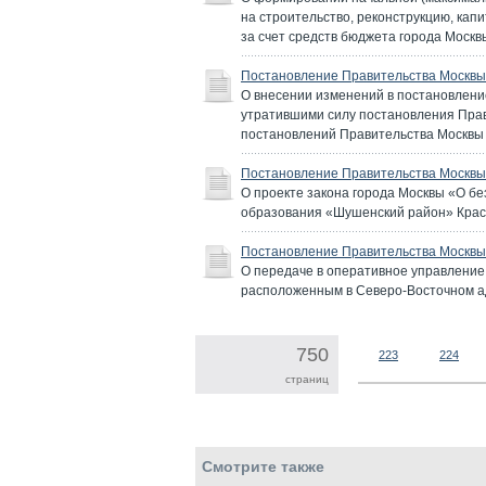
на строительство, реконструкцию, ка
за счет средств бюджета города Москв
Постановление Правительства Москвы 
О внесении изменений в постановление
утратившими силу постановления Прав
постановлений Правительства Москвы от
Постановление Правительства Москвы 
О проекте закона города Москвы «О б
образования «Шушенский район» Красн
Постановление Правительства Москвы 
О передаче в оперативное управлени
расположенным в Северо-Восточном а
750
223
224
страниц
Смотрите также