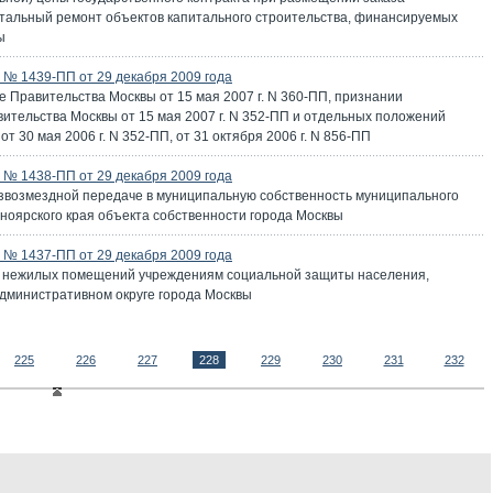
питальный ремонт объектов капитального строительства, финансируемых
ы
№ 1439-ПП от 29 декабря 2009 года
 Правительства Москвы от 15 мая 2007 г. N 360-ПП, признании
ительства Москвы от 15 мая 2007 г. N 352-ПП и отдельных положений
 30 мая 2006 г. N 352-ПП, от 31 октября 2006 г. N 856-ПП
№ 1438-ПП от 29 декабря 2009 года
езвозмездной передаче в муниципальную собственность муниципального
оярского края объекта собственности города Москвы
№ 1437-ПП от 29 декабря 2009 года
е нежилых помещений учреждениям социальной защиты населения,
дминистративном округе города Москвы
225
226
227
228
229
230
231
232