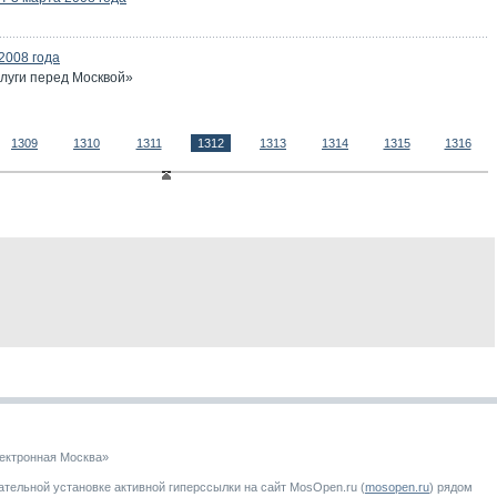
2008 года
слуги перед Москвой»
1309
1310
1311
1312
1313
1314
1315
1316
ектронная Москва»
тельной установке активной гиперссылки на сайт MosOpen.ru (
mosopen.ru
) рядом