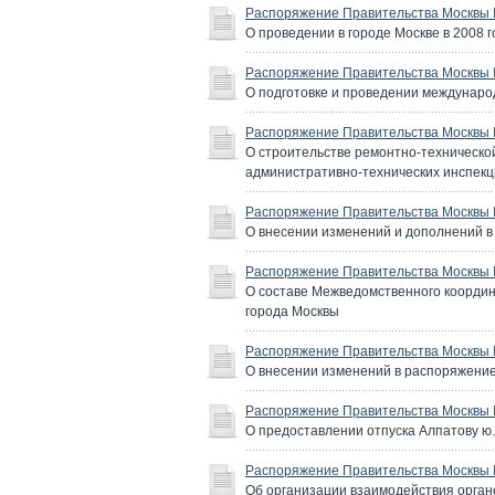
Распоряжение Правительства Москвы №
О проведении в городе Москве в 2008 
Распоряжение Правительства Москвы №
О подготовке и проведении международ
Распоряжение Правительства Москвы №
О строительстве ремонтно-техническо
административно-технических инспекц
Распоряжение Правительства Москвы №
О внесении изменений и дополнений в
Распоряжение Правительства Москвы №
О составе Межведомственного координ
города Москвы
Распоряжение Правительства Москвы №
О внесении изменений в распоряжение
Распоряжение Правительства Москвы №
О предоставлении отпуска Алпатову ю.
Распоряжение Правительства Москвы №
Об организации взаимодействия орган