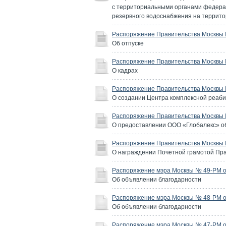
с территориальными органами федера
резервного водоснабжения на террито
Распоряжение Правительства Москвы №
Об отпуске
Распоряжение Правительства Москвы №
О кадрах
Распоряжение Правительства Москвы №
О создании Центра комплексной реаб
Распоряжение Правительства Москвы №
О предоставлении ООО «Глобалекс» объ
Распоряжение Правительства Москвы №
О награждении Почетной грамотой Пр
Распоряжение мэра Москвы № 49-РМ от
Об объявлении благодарности
Распоряжение мэра Москвы № 48-РМ от
Об объявлении благодарности
Распоряжение мэра Москвы № 47-РМ от