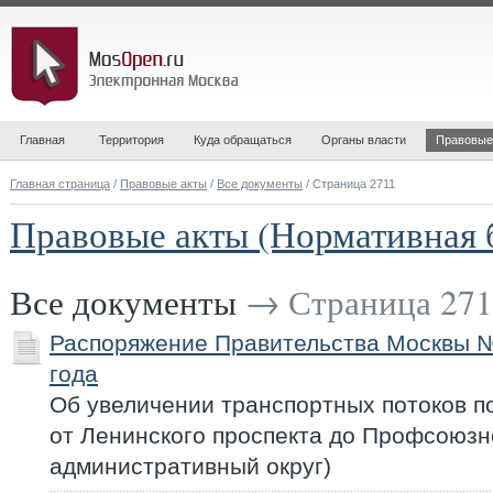
Главная
Территория
Куда обращаться
Органы власти
Правовые
Главная страница
/
Правовые акты
/
Все документы
/ Страница 2711
Правовые акты (Нормативная 
Все документы
→ Страница 271
Распоряжение Правительства Москвы №
года
Об увеличении транспортных потоков п
от Ленинского проспекта до Профсоюзн
административный округ)