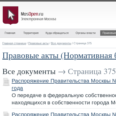
Главная
Территория
Куда обращаться
Органы власти
Правовые
Главная страница
/
Правовые акты
/
Все документы
/ Страница 375
Правовые акты (Нормативная 
Все документы
→ Страница 375
Распоряжение Правительства Москвы №
года
О передаче в федеральную собственно
находящихся в собственности города 
Распоряжение Правительства Москвы №