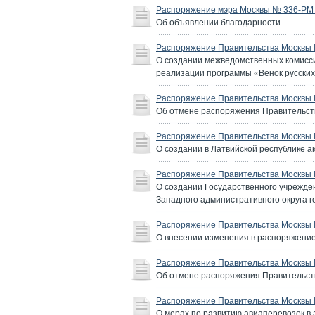
Распоряжение мэра Москвы № 336-РМ о
Об объявлении благодарности
Распоряжение Правительства Москвы №
О создании межведомственных комисси
реализации программы «Венок русских
Распоряжение Правительства Москвы №
Об отмене распоряжения Правительств
Распоряжение Правительства Москвы №
О создании в Латвийской республике 
Распоряжение Правительства Москвы №
О создании Государственного учрежде
Западного административного округа го
Распоряжение Правительства Москвы №
О внесении изменения в распоряжение
Распоряжение Правительства Москвы №
Об отмене распоряжения Правительств
Распоряжение Правительства Москвы №
О мерах по развитию авиаперевозок в 