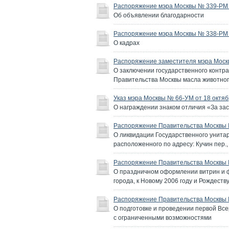
Распоряжение мэра Москвы № 339-РМ о
Об объявлении благодарности
Распоряжение мэра Москвы № 338-РМ о
О кадрах
Распоряжение заместителя мэра Москв
О заключении государственного контра
Правительства Москвы масла животно
Указ мэра Москвы № 66-УМ от 18 октяб
О награждении знаком отличия «За за
Распоряжение Правительства Москвы №
О ликвидации Государственного унит
расположенного по адресу: Кучин пер., 
Распоряжение Правительства Москвы №
О праздничном оформлении витрин и ф
города, к Новому 2006 году и Рождеств
Распоряжение Правительства Москвы №
О подготовке и проведении первой Вс
с ограниченными возможностями