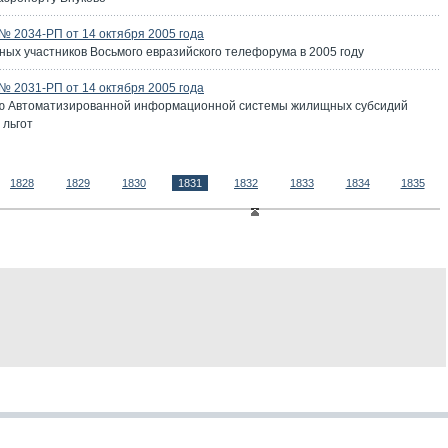
 2034-РП от 14 октября 2005 года
ых участников Восьмого евразийского телефорума в 2005 году
 2031-РП от 14 октября 2005 года
ию Автоматизированной информационной системы жилищных субсидий
 льгот
1828
1829
1830
1831
1832
1833
1834
1835