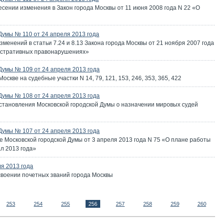
есении изменения в Закон города Москвы от 11 июня 2008 года N 22 «О
Думы № 110 от 24 апреля 2013 года
менений в статьи 7.24 и 8.13 Закона города Москвы от 21 ноября 2007 года
нистративных правонарушениях»
Думы № 109 от 24 апреля 2013 года
скве на судебные участки N 14, 79, 121, 153, 246, 353, 365, 422
Думы № 108 от 24 апреля 2013 года
становления Московской городской Думы о назначении мировых судей
Думы № 107 от 24 апреля 2013 года
 Московской городской Думы от 3 апреля 2013 года N 75 «О плане работы
ал 2013 года»
я 2013 года
своении почетных званий города Москвы
253
254
255
256
257
258
259
260