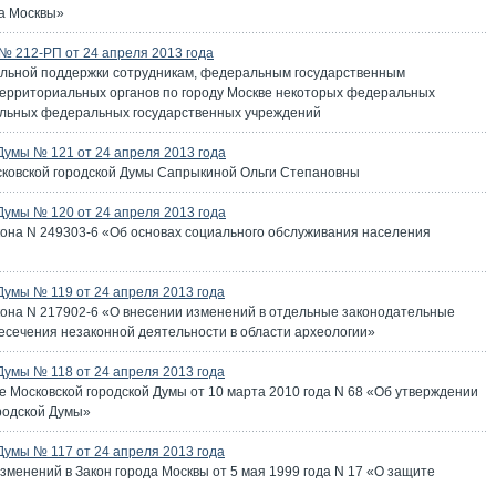
а Москвы»
 212-РП от 24 апреля 2013 года
иальной поддержки сотрудникам, федеральным государственным
ерриториальных органов по городу Москве некоторых федеральных
ельных федеральных государственных учреждений
Думы № 121 от 24 апреля 2013 года
сковской городской Думы Сапрыкиной Ольги Степановны
Думы № 120 от 24 апреля 2013 года
кона N 249303-6 «Об основах социального обслуживания населения
Думы № 119 от 24 апреля 2013 года
кона N 217902-6 «О внесении изменений в отдельные законодательные
есечения незаконной деятельности в области археологии»
Думы № 118 от 24 апреля 2013 года
 Московской городской Думы от 10 марта 2010 года N 68 «Об утверждении
родской Думы»
Думы № 117 от 24 апреля 2013 года
зменений в Закон города Москвы от 5 мая 1999 года N 17 «О защите