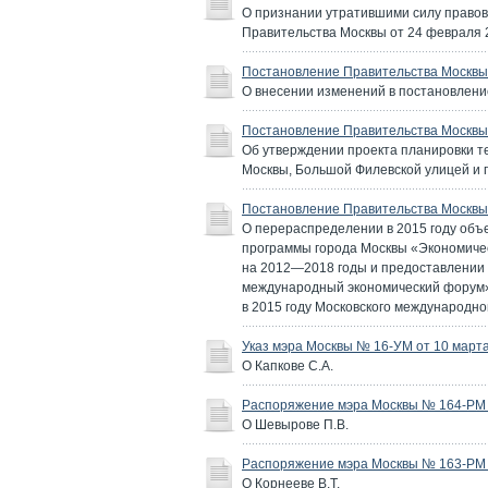
О признании утратившими силу правов
Правительства Москвы от 24 февраля 2
Постановление Правительства Москвы 
О внесении изменений в постановление
Постановление Правительства Москвы 
Об утверждении проекта планировки т
Москвы, Большой Филевской улицей и
Постановление Правительства Москвы 
О перераспределении в 2015 году об
программы города Москвы «Экономичес
на 2012—2018 годы и предоставлении 
международный экономический форум» 
в 2015 году Московского международн
Указ мэра Москвы № 16-УМ от 10 марта
О Капкове С.А.
Распоряжение мэра Москвы № 164-РМ о
О Шевырове П.В.
Распоряжение мэра Москвы № 163-РМ о
О Корнееве В.Т.