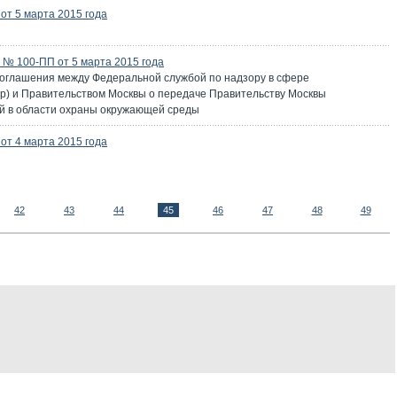
т 5 марта 2015 года
№ 100-ПП от 5 марта 2015 года
оглашения между Федеральной службой по надзору в сфере
) и Правительством Москвы о передаче Правительству Москвы
й в области охраны окружающей среды
т 4 марта 2015 года
42
43
44
45
46
47
48
49