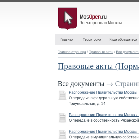
Главная
Территория
Куда обращаться
Главная страница
/
Правовые акты
/
Все документ
Правовые акты (Норм
Все документы
→ Страниц
Распоряжение Правительства Москвы №
О передаче в федеральную собственнос
Триумфальная, д. 14
Распоряжение Правительства Москвы №
О передаче в собственность Рязанско
Распоряжение Правительства Москвы №
О передаче в муниципальную собствен